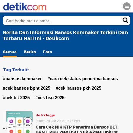
Berita Dan Informasi Bansos Kemnaker Terkini Dan
Terbaru Hari Ini - Detikcom
Semua
Berita
Foto
Tag Terkait:
#bansos kemnaker
#cara cek status penerima bansos
#cek bansos bpnt 2025
#cek bansos pkh 2025
#cek blt 2025
#cek bsu 2025
detikJogja
Jumat, 24 Okt 2025 10:47 WIB
Cara Cek NIK KTP Penerima Bansos BLT,
BPNT, PKH, dan BSU, Yuk Akses Link Ini!