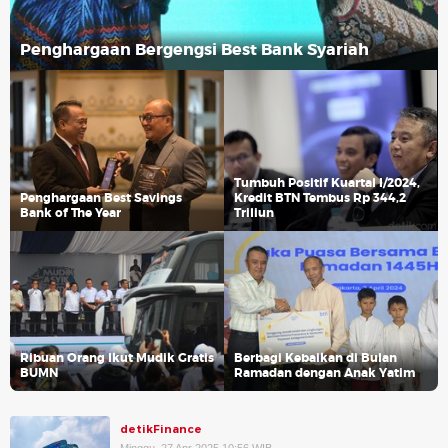
Penghargaan Bergengsi Best Bank Syariah
Tumbuh Positif Kuartal I/2024,
Penghargaan Best Savings
Kredit BTN Tembus Rp 344,2
Bank of The Year
Triliun
Ribuan Orang Ikut Mudik Gratis
Berbagi Kebaikan di Bulan
BUMN
Ramadan dengan Anak Yatim
detikFinance