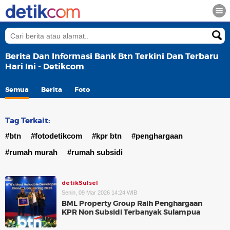
Berita Dan Informasi Bank Btn Terkini Dan Terbaru
Hari Ini - Detikcom
Semua
Berita
Foto
Tag Terkait:
#btn
#fotodetikcom
#kpr btn
#penghargaan
#rumah murah
#rumah subsidi
detikSulsel
Senin, 09 Mar 2026 14:24 WIB
BML Property Group Raih Penghargaan
KPR Non Subsidi Terbanyak Sulampua