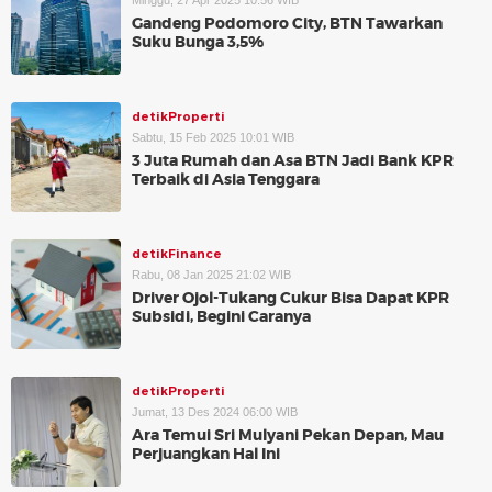
Minggu, 27 Apr 2025 10:56 WIB
Gandeng Podomoro City, BTN Tawarkan
Suku Bunga 3,5%
detikProperti
Sabtu, 15 Feb 2025 10:01 WIB
3 Juta Rumah dan Asa BTN Jadi Bank KPR
Terbaik di Asia Tenggara
detikFinance
Rabu, 08 Jan 2025 21:02 WIB
Driver Ojol-Tukang Cukur Bisa Dapat KPR
Subsidi, Begini Caranya
detikProperti
Jumat, 13 Des 2024 06:00 WIB
Ara Temui Sri Mulyani Pekan Depan, Mau
Perjuangkan Hal Ini