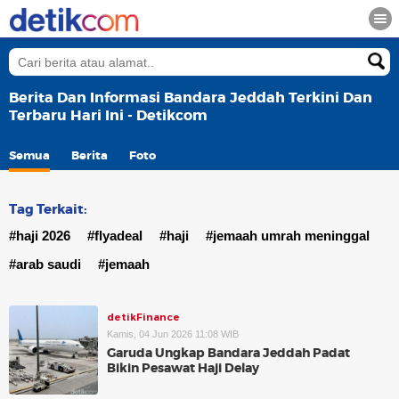
Berita Dan Informasi Bandara Jeddah Terkini Dan
Terbaru Hari Ini - Detikcom
Semua
Berita
Foto
Tag Terkait:
#haji 2026
#flyadeal
#haji
#jemaah umrah meninggal
#arab saudi
#jemaah
detikFinance
Kamis, 04 Jun 2026 11:08 WIB
Garuda Ungkap Bandara Jeddah Padat
Bikin Pesawat Haji Delay