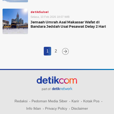
detikSulsel
Selasa, 10 Feb 2026 18:07 WIB
Jemaah Umrah Asal Makassar Wafat di
Bandara Jeddah Usai Pesawat Delay 2 Hari
1
2
part of
Redaksi
Pedoman Media Siber
Karir
Kotak Pos
Info Iklan
Privacy Policy
Disclaimer