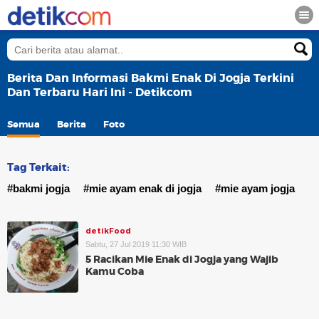
Berita Dan Informasi Bakmi Enak Di Jogja Terkini
Dan Terbaru Hari Ini - Detikcom
Semua
Berita
Foto
Tag Terkait:
#bakmi jogja
#mie ayam enak di jogja
#mie ayam jogja
detikFood
Sabtu, 27 Jul 2019 11:30 WIB
5 Racikan Mie Enak di Jogja yang Wajib
Kamu Coba