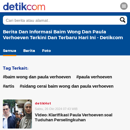
Berita Dan Informasi Baim Wong Dan Paula
Verhoeven Terkini Dan Terbaru Hari Ini - Detikcom
Semua
Berita
Foto
Tag Terkait:
#baim wong dan paula verhoeven
#paula verhoeven
#artis
#sidang cerai baim wong dan paula verhoeven
detikHot
Sabtu, 26 Okt 2024 07:43 WIB
Video: Klarifikasi Paula Verhoeven soal
Tuduhan Perselingkuhan