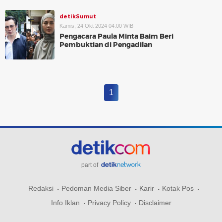
detikSumut
Kamis, 24 Okt 2024 04:00 WIB
Pengacara Paula Minta Baim Beri
Pembuktian di Pengadilan
1
part of
Redaksi
Pedoman Media Siber
Karir
Kotak Pos
Info Iklan
Privacy Policy
Disclaimer