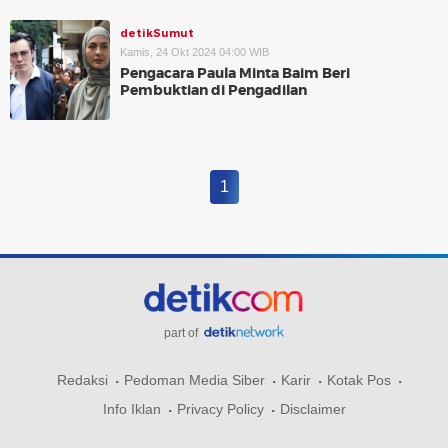
detikSumut
Kamis, 24 Okt 2024 04:00 WIB
Pengacara Paula Minta Baim Beri
Pembuktian di Pengadilan
1
part of
Redaksi
Pedoman Media Siber
Karir
Kotak Pos
Info Iklan
Privacy Policy
Disclaimer