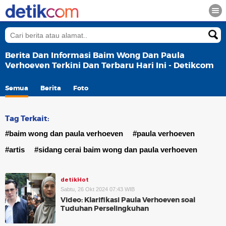
Berita Dan Informasi Baim Wong Dan Paula
Verhoeven Terkini Dan Terbaru Hari Ini - Detikcom
Semua
Berita
Foto
Tag Terkait:
#baim wong dan paula verhoeven
#paula verhoeven
#artis
#sidang cerai baim wong dan paula verhoeven
detikHot
Sabtu, 26 Okt 2024 07:43 WIB
Video: Klarifikasi Paula Verhoeven soal
Tuduhan Perselingkuhan