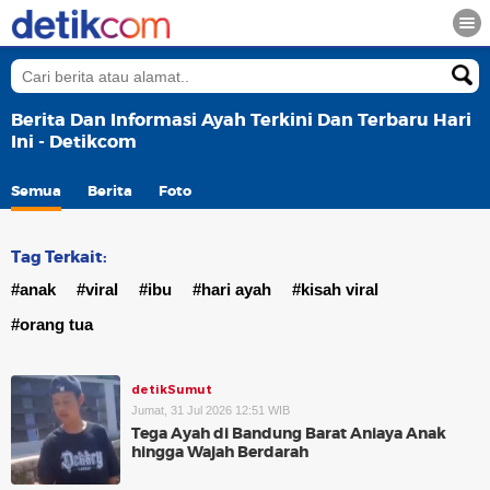
Berita Dan Informasi Ayah Terkini Dan Terbaru Hari
Ini - Detikcom
Semua
Berita
Foto
Tag Terkait:
#anak
#viral
#ibu
#hari ayah
#kisah viral
#orang tua
detikSumut
Jumat, 31 Jul 2026 12:51 WIB
Tega Ayah di Bandung Barat Aniaya Anak
hingga Wajah Berdarah