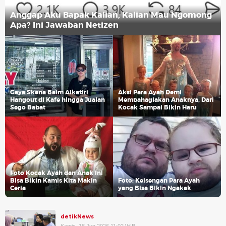
Anggap Aku Bapak Kalian, Kalian Mau Ngomong
Apa? Ini Jawaban Netizen
Gaya Skena Baim Alkatiri
Aksi Para Ayah Demi
Hangout di Kafe hingga Jualan
Membahagiakan Anaknya, Dari
Sego Babat
Kocak Sampai Bikin Haru
Foto Kocak Ayah dan Anak Ini
Bisa Bikin Kamis Kita Makin
Foto: Keisengan Para Ayah
Ceria
yang Bisa Bikin Ngakak
detikNews