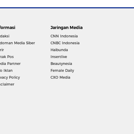
formasi
Jaringan Media
daksi
CNN Indonesia
doman Media Siber
CNBC Indonesia
rir
Haibunda
tak Pos
Insertlive
dia Partner
Beautynesia
fo Iklan
Female Daily
ivacy Policy
CXO Media
sclaimer