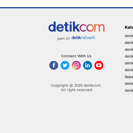
Kat
deti
part of
deti
deti
Connect With Us
deti
deti
deti
Sepa
deti
Copyright @ 2026 detikcom.
All right reserved
deti