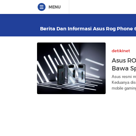
MENU
Berita Dan Informasi Asus Rog Phone 6
detikInet
Asus ROG
Bawa S
Asus resmi m
Keduanya dis
mobile gaming