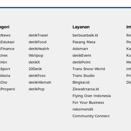
egori
Layanan
In
kNews
detikTravel
berbuatbaik.id
Re
kEdukasi
detikFood
Pasang Mata
Pe
kFinance
detikHealth
Adsmart
Ka
kInet
Wolipop
detikEvent
Ko
kHot
detikX
detikPoint
Me
kSport
20Detik
Trans Snow World
In
kbola
detikFoto
Trans Studio
Pr
kOto
detikHikmah
Bingkai.id
Di
kProperti
detikPop
Ziswafctarsa.id
Flying Over Indonesia
For Your Business
rekomendit
Community Connect