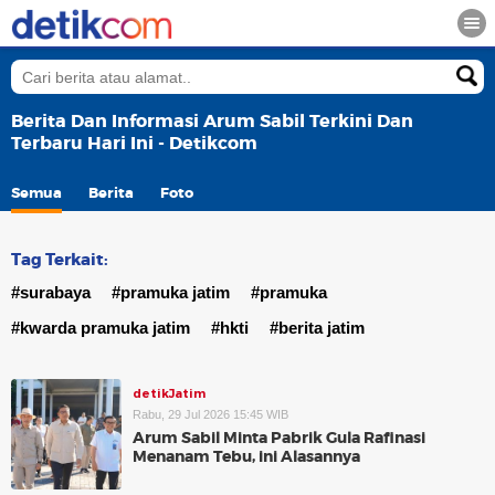
Berita Dan Informasi Arum Sabil Terkini Dan
Terbaru Hari Ini - Detikcom
Semua
Berita
Foto
Tag Terkait:
#surabaya
#pramuka jatim
#pramuka
#kwarda pramuka jatim
#hkti
#berita jatim
detikJatim
Rabu, 29 Jul 2026 15:45 WIB
Arum Sabil Minta Pabrik Gula Rafinasi
Menanam Tebu, ini Alasannya