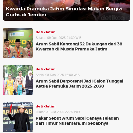
Kwarda Pramuka Jatim Simulasi Makan Bergizi
Gratis di Jember
detikJatim
Selasa, 09 Des 2025 21:30 WIB
Arum Sabil Kantongi 32 Dukungan dari 38
Kwarcab di Musda Pramuka Jatim
detikJatim
Senin, 08 Des 2025 16:00 WIB
Arum Sabil Berpotensi Jadi Calon Tunggal
Ketua Pramuka Jatim 2025-2030
detikJatim
Jumat, 31 Okt 2025 22:35 WIB
Pakar Sebut Arum Sabil Cahaya Teladan
dari Timur Nusantara, Ini Sebabnya