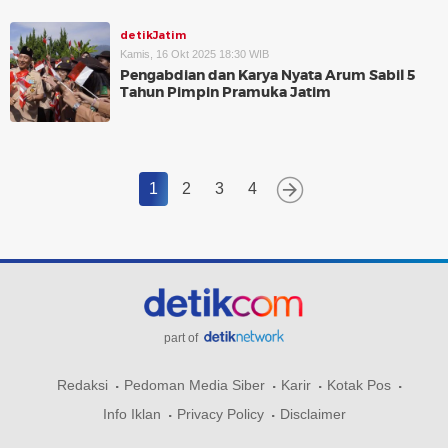
detikJatim
Kamis, 16 Okt 2025 18:30 WIB
Pengabdian dan Karya Nyata Arum Sabil 5
Tahun Pimpin Pramuka Jatim
1
2
3
4
part of
Redaksi
Pedoman Media Siber
Karir
Kotak Pos
Info Iklan
Privacy Policy
Disclaimer