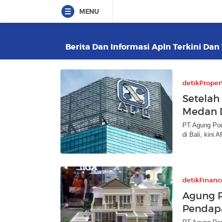
MENU
Berita Dan Informasi Apln Terkini Dan 
detikProper
Setelah 
Medan 
PT Agung Pod
di Bali, kini 
detikFinanc
Agung 
Pendapa