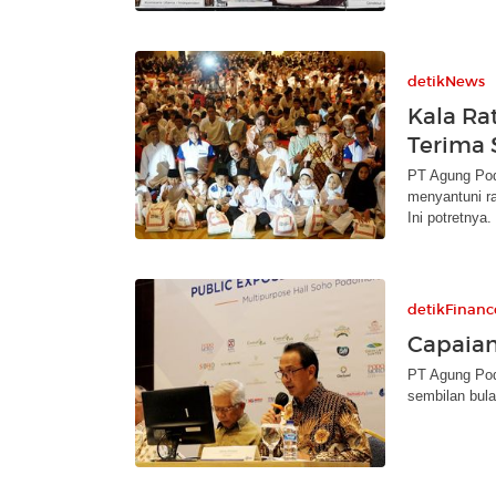
detikNews
Kala Ra
Terima 
PT Agung Po
menyantuni r
Ini potretnya.
detikFinanc
Capaian
PT Agung Pod
sembilan bula