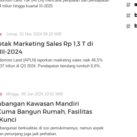
omoro Land Tbk (APLN) mencatat penjualan dan pendapatan
#a
triliun hingga kuartal III-2025.
#b
#b
e
Jumat, 01 Nov 2024 09:20 WIB
tak Marketing Sales Rp 1,3 T di
III-2024
omoro Land (APLN) laporkan marketing sales naik 46,5%
37 triliun di Q3 2024. Pendapatan berulang tumbuh 6,6%.
ti
Minggu, 09 Jun 2024 10:01 WIB
bangan Kawasan Mandiri
uma Bangun Rumah, Fasilitas
 Kunci
bangunan berkualitas di sisi pemukimannya, namun aspek
an penunjang juga jadi perhatian.