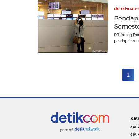
detikFinanc
Pendapa
Semeste
PT Agung Pod
pendapatan us
1
Kat
deti
part of
deti