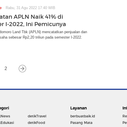
e
Rabu, 31 Agu 2022 17:40 WIB
tan APLN Naik 41% di
r I-2022, Ini Pemicunya
omoro Land Tbk (APLN) mencatatkan penjualan dan
aha sebesar Rp2,20 triliun pada semester I-2022.
2
egori
Layanan
In
kNews
detikTravel
berbuatbaik.id
Re
kEdukasi
detikFood
Pasang Mata
Pe