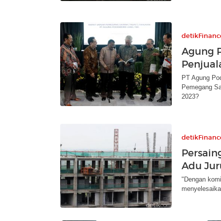
detikFinanc
Agung 
Penjual
PT Agung Po
Pemegang Sah
2023?
detikFinanc
Persain
Adu Jur
"Dengan komit
menyelesaika