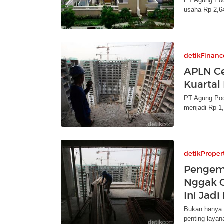
PT Agung Pod
usaha Rp 2,64 
detikFinanc
APLN Ce
Kuartal 
PT Agung Pod
menjadi Rp 1,
detikProper
Pengem
Nggak C
Ini Jadi
Bukan hanya 
penting layan