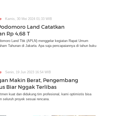
e
Kamis, 30 Mei 2024 01:33 WIB
Podomoro Land Catatkan
an Rp 4,68 T
domoro Land Tbk (APLN) menggelar kegiatan Rapat Umum
am Tahunan di Jakarta. Apa saja pencapaiannya di tahun buku
e
Senin, 19 Jun 2023 16:54 WIB
gan Makin Berat, Pengembang
us Biar Nggak Terlibas
men kuat dan didukung tim profesional, kami optimistis bisa
n seluruh proyek sesuai rencana.