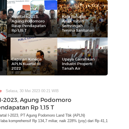
Kuartal I-2023,
Kala Ratusan
Agung Podomoro
Anak Yatim
Raup Pendapatan
Semringah
Rp 1,15 T
Terima Santunan
Capaian Kinerja
Upaya Gairahkan
APLN Kuartal III
Industri Properti
2022
Tanah Air
e
Selasa, 30 Mei 2023 00:21 WIB
 I-2023, Agung Podomoro
ndapatan Rp 1,15 T
rtal I-2023, PT Agung Podomoro Land Tbk (APLN)
ba komprehensif Rp 134,7 miliar, naik 228% (yoy) dari Rp 41,1