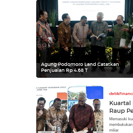
Agung Podomoro Land Catatkan
Penjualan Rp 4,68 T
detikFinanc
Kuartal
Raup Pe
Memasuki kua
membukukan la
miliar.