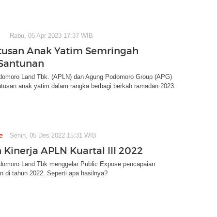
Rabu, 05 Apr 2023 17:37 WIB
tusan Anak Yatim Semringah
Santunan
domoro Land Tbk. (APLN) dan Agung Podomoro Group (APG)
atusan anak yatim dalam rangka berbagi berkah ramadan 2023.
e
Senin, 05 Des 2022 15:31 WIB
 Kinerja APLN Kuartal III 2022
omoro Land Tbk menggelar Public Expose pencapaian
n di tahun 2022. Seperti apa hasilnya?