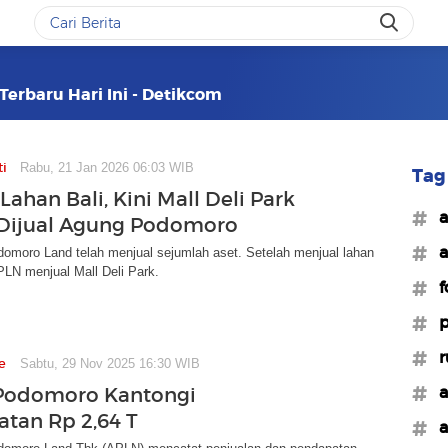
Terbaru Hari Ini - Detikcom
ti
Rabu, 21 Jan 2026 06:03 WIB
Tag 
Lahan Bali, Kini Mall Deli Park
#a
Dijual Agung Podomoro
#a
omoro Land telah menjual sejumlah aset. Setelah menjual lahan
APLN menjual Mall Deli Park.
#f
#p
#r
e
Sabtu, 29 Nov 2025 16:30 WIB
#a
Podomoro Kantongi
tan Rp 2,64 T
#a