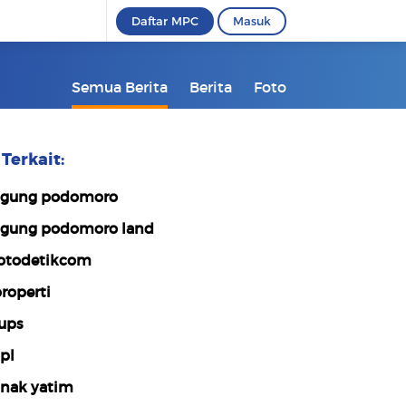
Daftar MPC
Masuk
Semua Berita
Berita
Foto
Terkait:
gung podomoro
gung podomoro land
otodetikcom
roperti
ups
pl
nak yatim