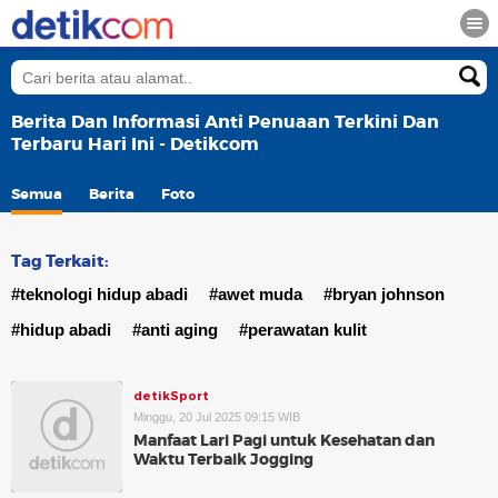
Berita Dan Informasi Anti Penuaan Terkini Dan
Terbaru Hari Ini - Detikcom
Semua
Berita
Foto
Tag Terkait:
#teknologi hidup abadi
#awet muda
#bryan johnson
#hidup abadi
#anti aging
#perawatan kulit
detikSport
Minggu, 20 Jul 2025 09:15 WIB
Manfaat Lari Pagi untuk Kesehatan dan
Waktu Terbaik Jogging