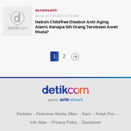
detikHealth
Jumat, 10 Feb 2023 18:30 WIB
Heboh Childfree Disebut Anti-Aging
Alami, Kenapa Sih Orang Terobsesi Awet
Muda?
1
2
part of
Redaksi
Pedoman Media Siber
Karir
Kotak Pos
Info Iklan
Privacy Policy
Disclaimer