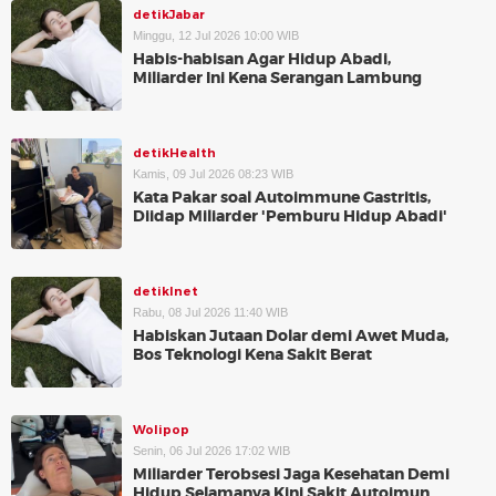
detikJabar
Minggu, 12 Jul 2026 10:00 WIB
Habis-habisan Agar Hidup Abadi,
Miliarder Ini Kena Serangan Lambung
detikHealth
Kamis, 09 Jul 2026 08:23 WIB
Kata Pakar soal Autoimmune Gastritis,
Diidap Miliarder 'Pemburu Hidup Abadi'
detikInet
Rabu, 08 Jul 2026 11:40 WIB
Habiskan Jutaan Dolar demi Awet Muda,
Bos Teknologi Kena Sakit Berat
Wolipop
Senin, 06 Jul 2026 17:02 WIB
Miliarder Terobsesi Jaga Kesehatan Demi
Hidup Selamanya Kini Sakit Autoimun