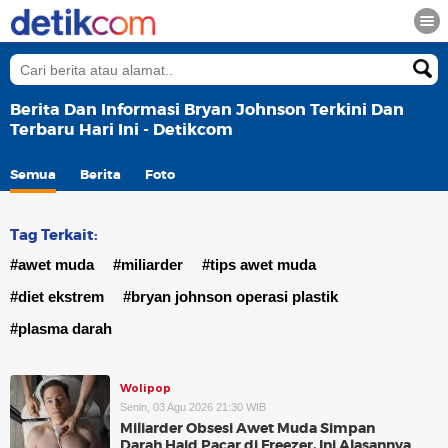
Berita Dan Informasi Bryan Johnson Terkini Dan
Terbaru Hari Ini - Detikcom
Semua
Berita
Foto
Tag Terkait:
#awet muda
#miliarder
#tips awet muda
#diet ekstrem
#bryan johnson operasi plastik
#plasma darah
Wolipop
Senin, 03 Agu 2026 21:30 WIB
Miliarder Obsesi Awet Muda Simpan
Darah Haid Pacar di Freezer, Ini Alasannya