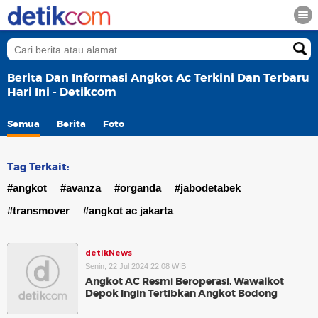
Berita Dan Informasi Angkot Ac Terkini Dan Terbaru
Hari Ini - Detikcom
Semua
Berita
Foto
Tag Terkait:
#angkot
#avanza
#organda
#jabodetabek
#transmover
#angkot ac jakarta
detikNews
Senin, 22 Jul 2024 22:08 WIB
Angkot AC Resmi Beroperasi, Wawalkot
Depok Ingin Tertibkan Angkot Bodong