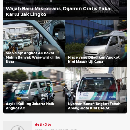
Wajah Baru Mikrotrans, Dijamin Gratis Pakai
Kartu Jak Lingko
Siap-siap! Angkot AC Bakal
Makin Banyak Wara-wiri di Ibu
Hiace yang Dijadikan Angkot
Kota
Kini Masuk Uji Coba
Asyik! Keliling Jakarta Naik
Nyaman Bener! Angkot Tanah
Angkot AC
Abang-Kota Kini Ber-AC
detikOto