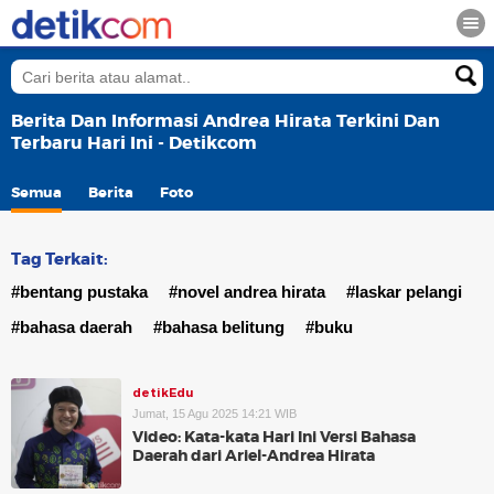
Berita Dan Informasi Andrea Hirata Terkini Dan
Terbaru Hari Ini - Detikcom
Semua
Berita
Foto
Tag Terkait:
#bentang pustaka
#novel andrea hirata
#laskar pelangi
#bahasa daerah
#bahasa belitung
#buku
detikEdu
Jumat, 15 Agu 2025 14:21 WIB
Video: Kata-kata Hari Ini Versi Bahasa
Daerah dari Ariel-Andrea Hirata