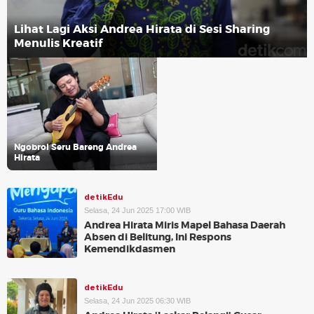
Lihat Lagi Aksi Andrea Hirata di Sesi Sharing
Menulis Kreatif
Ngobrol Seru Bareng Andrea
Hirata
detikEdu
Selasa, 24 Jun 2025 17:00 WIB
Andrea Hirata Miris Mapel Bahasa Daerah
Absen di Belitung, Ini Respons
Kemendikdasmen
detikEdu
Selasa, 24 Jun 2025 06:30 WIB