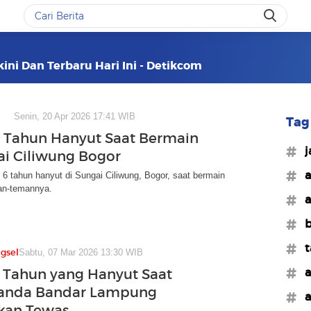
ini Dan Terbaru Hari Ini - Detikcom
Senin, 20 Apr 2026 17:41 WIB
Tag 
 Tahun Hanyut Saat Bermain
#j
ai Ciliwung Bogor
#a
6 tahun hanyut di Sungai Ciliwung, Bogor, saat bermain
an-temannya.
#a
#b
#t
gsel
Sabtu, 07 Mar 2026 13:30 WIB
#a
 Tahun yang Hanyut Saat
Landa Bandar Lampung
#a
kan Tewas