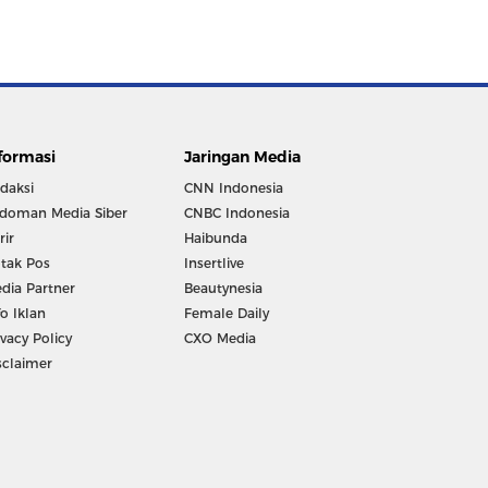
formasi
Jaringan Media
daksi
CNN Indonesia
doman Media Siber
CNBC Indonesia
rir
Haibunda
tak Pos
Insertlive
dia Partner
Beautynesia
fo Iklan
Female Daily
ivacy Policy
CXO Media
sclaimer