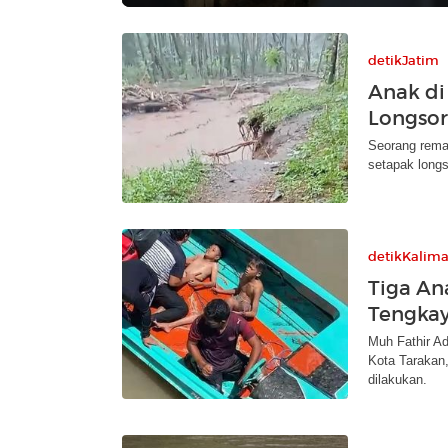
detikJatim
Anak di
Longsor
Seorang remaj
setapak long
detikKalim
Tiga An
Tengkay
Muh Fathir Ad
Kota Tarakan,
dilakukan.