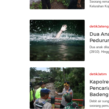
Seorang remaj
Kelurahan Koj
detikJateng
Dua Ana
Peduru
Dua anak dil
(28/10). Hin
detikJatim
Kapolre
Pencari
Badeng
Debit air su
seorang pemu