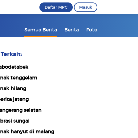
Daftar MPC
Masuk
Semua Berita
Berita
Foto
Terkait:
abodetabek
nak tenggelam
nak hilang
erita jateng
angerang selatan
brasi sungai
nak hanyut di malang