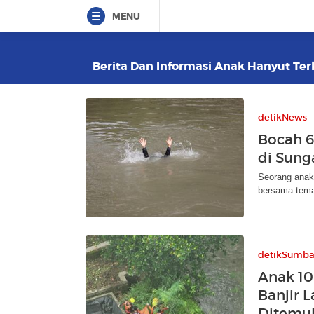
MENU
Berita Dan Informasi Anak Hanyut Terk
detikNews
Bocah 6
di Sung
Seorang anak 
bersama tem
detikSumba
Anak 10
Banjir 
Ditemu