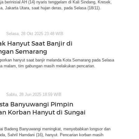
a berinisial AH (14) nyaris tenggelam di Kali Sindang, Kresek,
a, Jakarta Utara, saat hujan deras, pada Selasa (18/11).
Selasa, 28 Okt 2025 23:48 WIB
k Hanyut Saat Banjir di
ngan Semarang
aporkan hanyut saat banjir melanda Kota Semarang pada Selasa
gga malam, tim gabungan masih melakukan pencarian.
Sabtu, 28 Jun 2025 18:59 WIB
sta Banyuwangi Pimpin
an Korban Hanyut di Sungai
ngai Badeng Banyuwangi meningkat, menyebabkan longsor dan
da, Sahril Hamdani (16), hanyut. Pencarian korban masih