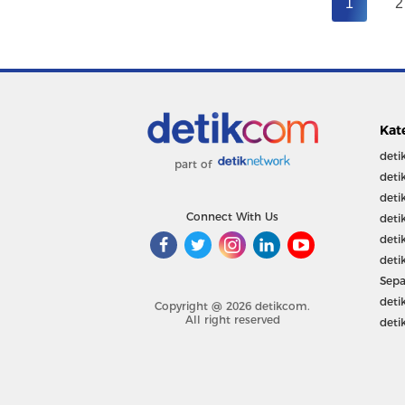
1
2
Kat
deti
part of
deti
deti
Connect With Us
deti
deti
deti
Sepa
deti
Copyright @ 2026 detikcom.
All right reserved
deti