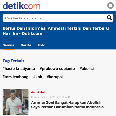
Berita Dan Informasi Amnesti Terkini Dan Terbaru
Hari Ini - Detikcom
Semua
Berita
Foto
Tag Terkait:
#hasto kristiyanto
#prabowo subianto
#abolisi
#tom lembong
#kpk
#korupsi
detikHot
Kamis, 12 Feb 2026 22:00 WIB
Ammar Zoni Sangat Harapkan Abolisi:
Saya Pernah Harumkan Nama Indonesia