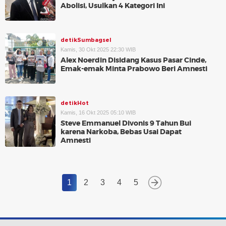
Abolisi, Usulkan 4 Kategori Ini
detikSumbagsel
Kamis, 30 Okt 2025 22:30 WIB
Alex Noerdin Disidang Kasus Pasar Cinde,
Emak-emak Minta Prabowo Beri Amnesti
detikHot
Kamis, 16 Okt 2025 05:10 WIB
Steve Emmanuel Divonis 9 Tahun Bui
karena Narkoba, Bebas Usai Dapat
Amnesti
1
2
3
4
5