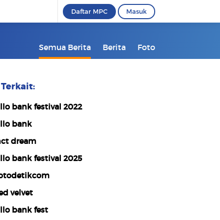
Daftar MPC
Masuk
Semua Berita
Berita
Foto
Terkait:
llo bank festival 2022
llo bank
ct dream
llo bank festival 2025
otodetikcom
ed velvet
llo bank fest