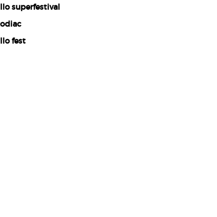
llo superfestival
odiac
llo fest