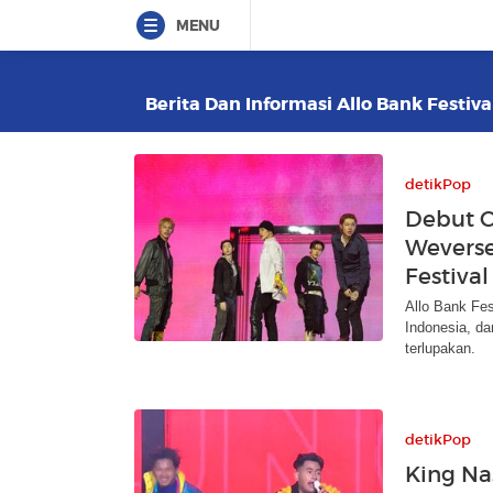
MENU
Berita Dan Informasi Allo Bank Festiva
detikPop
Debut C
Weverse
Festiva
Allo Bank Fes
Indonesia, d
terlupakan.
detikPop
King Na