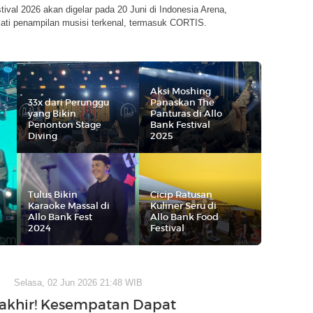
tival 2026 akan digelar pada 20 Juni di Indonesia Arena,
mati penampilan musisi terkenal, termasuk CORTIS.
Aksi Moshing
33x dari Perunggu
Panaskan The
yang Bikin
Panturas di Allo
Penonton Stage
Bank Festival
Diving
2025
Tulus Bikin
Cicip Ratusan
Karaoke Massal di
Kuliner Seru di
Allo Bank Fest
Allo Bank Food
2024
Festival
Selasa, 02 Jun 2026 21:48 WIB
rakhir! Kesempatan Dapat