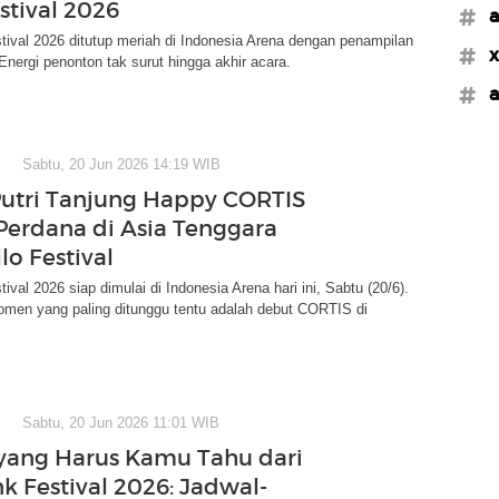
stival 2026
#a
tival 2026 ditutup meriah di Indonesia Arena dengan penampilan
#x
Energi penonton tak surut hingga akhir acara.
#a
Sabtu, 20 Jun 2026 14:19 WIB
Putri Tanjung Happy CORTIS
Perdana di Asia Tenggara
lo Festival
ival 2026 siap dimulai di Indonesia Arena hari ini, Sabtu (20/6).
omen yang paling ditunggu tentu adalah debut CORTIS di
Sabtu, 20 Jun 2026 11:01 WIB
ang Harus Kamu Tahu dari
k Festival 2026: Jadwal-