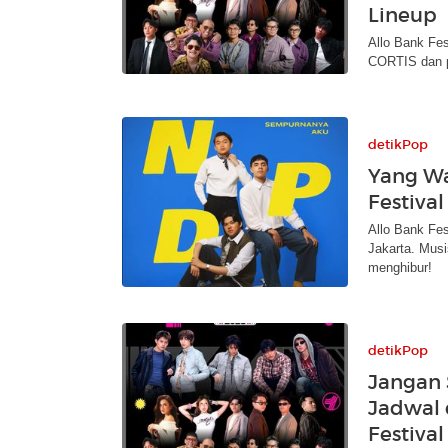
Lineup
Allo Bank Fes
CORTIS dan p
detikPop
Yang Wa
Festiva
Allo Bank Fes
Jakarta. Musi
menghibur!
detikPop
Jangan 
Jadwal 
Festiva