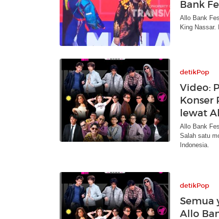
Bank Fe
Allo Bank Fes
King Nassar. 
detikPop
Video: 
Konser 
lewat Al
Allo Bank Fest
Salah satu m
Indonesia.
detikPop
Semua y
Allo Ban