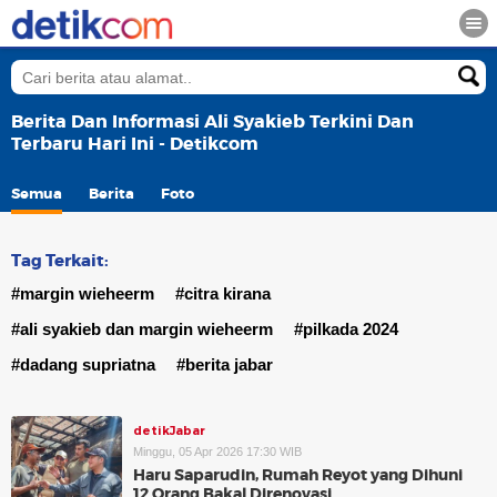
Berita Dan Informasi Ali Syakieb Terkini Dan
Terbaru Hari Ini - Detikcom
Semua
Berita
Foto
Tag Terkait:
#margin wieheerm
#citra kirana
#ali syakieb dan margin wieheerm
#pilkada 2024
#dadang supriatna
#berita jabar
detikJabar
Minggu, 05 Apr 2026 17:30 WIB
Haru Saparudin, Rumah Reyot yang Dihuni
12 Orang Bakal Direnovasi