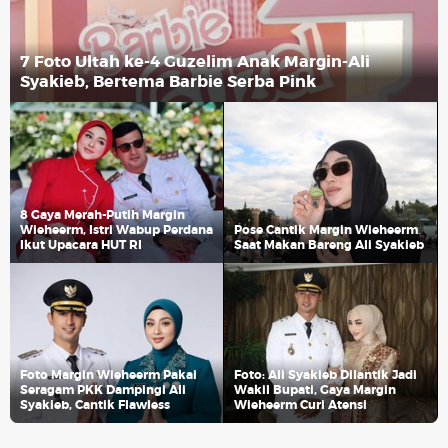
7 Foto Ultah ke-4 Guzelim Anak Margin-Ali
Syakieb, Bertema Barbie Serba Pink
8 Gaya Merah-Putih Margin
Wieheerm, Istri Wabup Perdana
Pose Cantik Margin Wieheerm
Ikut Upacara HUT RI
Saat Makan Bareng Ali Syakieb
Foto Margin Wieheerm Pakai
Foto: Ali Syakieb Dilantik Jadi
Seragam PKK Dampingi Ali
Wakil Bupati, Gaya Margin
Syakieb, Cantik Flawless
Wieheerm Curi Atensi