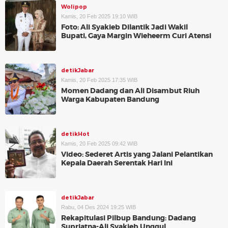
Wolipop
Kamis, 20 Feb 2025 19:10 WIB
Foto: Ali Syakieb Dilantik Jadi Wakil
Bupati, Gaya Margin Wieheerm Curi Atensi
detikJabar
Kamis, 20 Feb 2025 17:35 WIB
Momen Dadang dan Ali Disambut Riuh
Warga Kabupaten Bandung
detikHot
Kamis, 20 Feb 2025 09:42 WIB
Video: Sederet Artis yang Jalani Pelantikan
Kepala Daerah Serentak Hari Ini
detikJabar
Rabu, 04 Des 2024 19:25 WIB
Rekapitulasi Pilbup Bandung: Dadang
Supriatna-Ali Syakieb Unggul