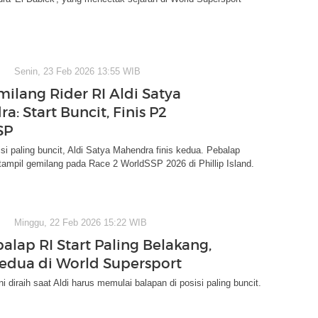
Senin, 23 Feb 2026 13:55 WIB
milang Rider RI Aldi Satya
: Start Buncit, Finis P2
SP
sisi paling buncit, Aldi Satya Mahendra finis kedua. Pebalap
 tampil gemilang pada Race 2 WorldSSP 2026 di Phillip Island.
Minggu, 22 Feb 2026 15:22 WIB
alap RI Start Paling Belakang,
Kedua di World Supersport
ni diraih saat Aldi harus memulai balapan di posisi paling buncit.