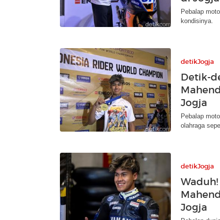
Pebalap motor
kondisinya.
detikJogja
Detik-d
Mahendr
Jogja
Pebalap motor
olahraga sepe
detikJogja
Waduh! 
Mahendr
Jogja