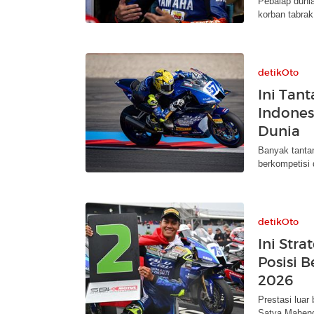
Pebalap dunia
korban tabrak 
detikOto
Ini Tan
Indones
Dunia
Banyak tantan
berkompetisi d
detikOto
Ini Stra
Posisi 
2026
Prestasi luar
Satya Mahendr