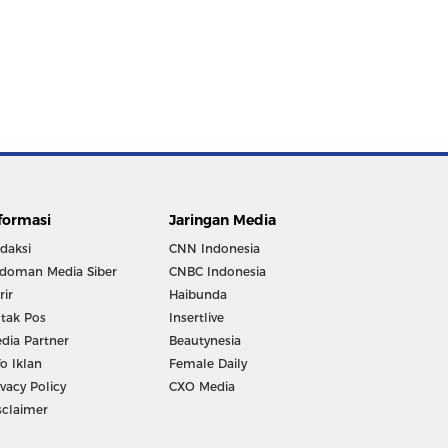
formasi
Jaringan Media
daksi
CNN Indonesia
doman Media Siber
CNBC Indonesia
rir
Haibunda
tak Pos
Insertlive
dia Partner
Beautynesia
fo Iklan
Female Daily
ivacy Policy
CXO Media
sclaimer