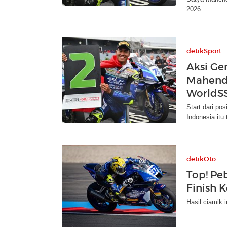
2026.
detikSport
Aksi Ge
Mahendra
WorldS
Start dari po
Indonesia itu
detikOto
Top! Peb
Finish 
Hasil ciamik i