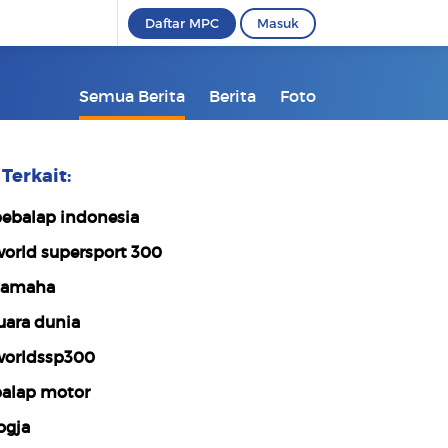
Daftar MPC
Masuk
Semua Berita
Berita
Foto
Terkait:
ebalap indonesia
orld supersport 300
yamaha
uara dunia
orldssp300
alap motor
ogja