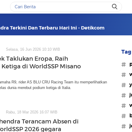
dra Terkini Dan Terbaru Hari Ini - Detikcom
Selasa, 16 Jun 2026 10:10 WIB
Tag 
ek Taklukan Eropa, Raih
#p
Ketiga di WorldSSP Misano
#w
maha R9, rider AS BLU CRU Racing Team itu memperlihatkan
#
las dunia merebut podium ketiga di Italia.
#j
#w
Rabu, 18 Mar 2026 16:07 WIB
#b
hendra Terancam Absen di
#j
WorldSSP 2026 gegara