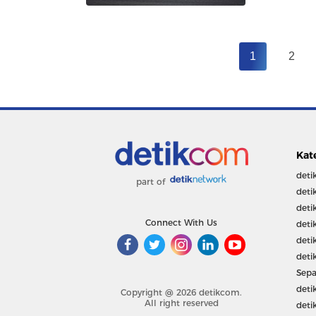
1
2
Kat
deti
part of
deti
deti
Connect With Us
deti
deti
deti
Sepa
deti
Copyright @ 2026 detikcom.
All right reserved
deti