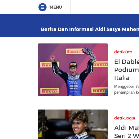
MENU
Berita Dan Informasi Aldi Satya Mahen
detikOto
El Dabl
Podium 
Italia
Menggeber Ya
penampilan ke
detikJogja
Aldi Ma
Seri 2 