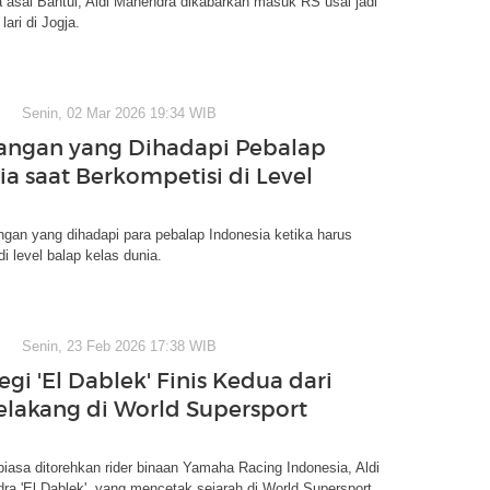
 asal Bantul, Aldi Mahendra dikabarkan masuk RS usai jadi
lari di Jogja.
Senin, 02 Mar 2026 19:34 WIB
tangan yang Dihadapi Pebalap
ia saat Berkompetisi di Level
gan yang dihadapi para pebalap Indonesia ketika harus
i level balap kelas dunia.
Senin, 23 Feb 2026 17:38 WIB
tegi 'El Dablek' Finis Kedua dari
Belakang di World Supersport
 biasa ditorehkan rider binaan Yamaha Racing Indonesia, Aldi
a 'El Dablek', yang mencetak sejarah di World Supersport