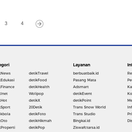
3
4
egori
Layanan
In
kNews
detikTravel
berbuatbaik.id
Re
kEdukasi
detikFood
Pasang Mata
Pe
kFinance
detikHealth
Adsmart
Ka
kInet
Wolipop
detikEvent
Ko
kHot
detikX
detikPoint
Me
kSport
20Detik
Trans Snow World
In
kbola
detikFoto
Trans Studio
Pr
kOto
detikHikmah
Bingkai.id
Di
kProperti
detikPop
Ziswafctarsa.id