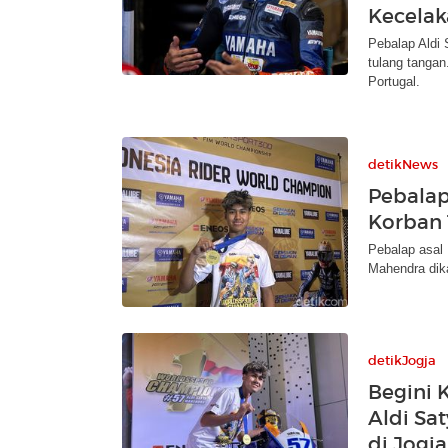
Kecelak
Pebalap Aldi 
tulang tangan
Portugal.
detikNews
Pebalap
Korban 
Pebalap asal
Mahendra dika
detikJogja
Begini 
Aldi Sa
di Jogja