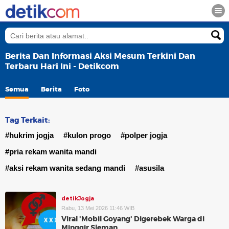
Berita Dan Informasi Aksi Mesum Terkini Dan
Terbaru Hari Ini - Detikcom
Semua
Berita
Foto
Tag Terkait:
#hukrim jogja
#kulon progo
#polper jogja
#pria rekam wanita mandi
#aksi rekam wanita sedang mandi
#asusila
detikJogja
Rabu, 13 Mei 2026 11:46 WIB
Viral 'Mobil Goyang' Digerebek Warga di
Minggir Sleman