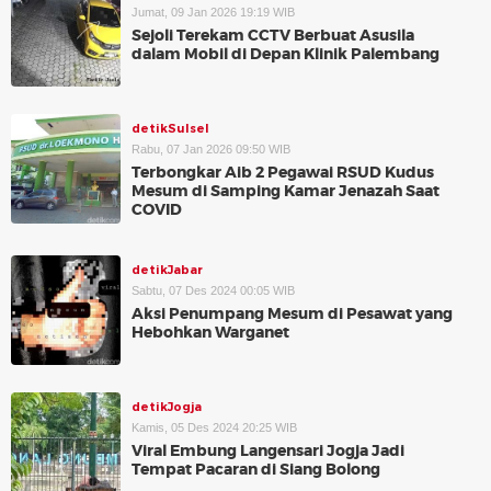
Jumat, 09 Jan 2026 19:19 WIB
Sejoli Terekam CCTV Berbuat Asusila
dalam Mobil di Depan Klinik Palembang
detikSulsel
Rabu, 07 Jan 2026 09:50 WIB
Terbongkar Aib 2 Pegawai RSUD Kudus
Mesum di Samping Kamar Jenazah Saat
COVID
detikJabar
Sabtu, 07 Des 2024 00:05 WIB
Aksi Penumpang Mesum di Pesawat yang
Hebohkan Warganet
detikJogja
Kamis, 05 Des 2024 20:25 WIB
Viral Embung Langensari Jogja Jadi
Tempat Pacaran di Siang Bolong