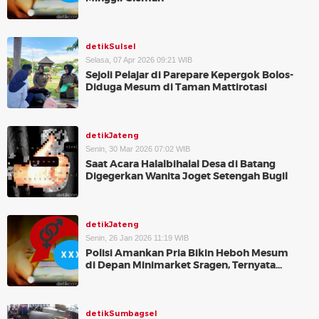
detikSulsel
Selasa, 07 Apr 2026 09:21 WIB
Sejoli Pelajar di Parepare Kepergok Bolos-
Diduga Mesum di Taman Mattirotasi
detikJateng
Senin, 30 Mar 2026 07:02 WIB
Saat Acara Halalbihalal Desa di Batang
Digegerkan Wanita Joget Setengah Bugil
detikJateng
Senin, 26 Jan 2026 11:19 WIB
Polisi Amankan Pria Bikin Heboh Mesum
di Depan Minimarket Sragen, Ternyata...
detikSumbagsel