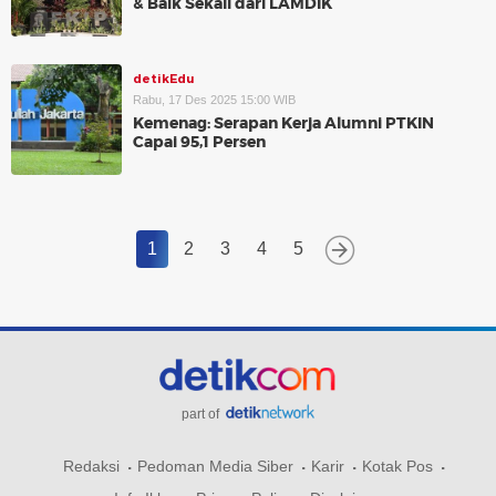
& Baik Sekali dari LAMDIK
detikEdu
Rabu, 17 Des 2025 15:00 WIB
Kemenag: Serapan Kerja Alumni PTKIN
Capai 95,1 Persen
1
2
3
4
5
part of
Redaksi
Pedoman Media Siber
Karir
Kotak Pos