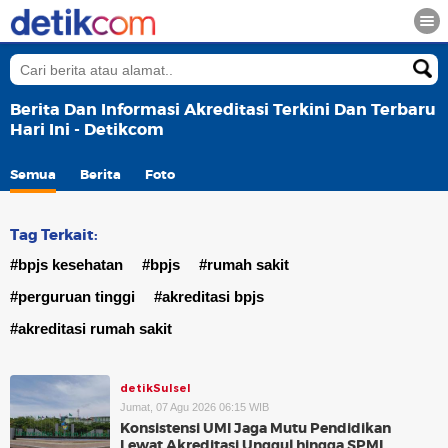
Berita Dan Informasi Akreditasi Terkini Dan Terbaru
Hari Ini - Detikcom
Semua
Berita
Foto
Tag Terkait:
#bpjs kesehatan
#bpjs
#rumah sakit
#perguruan tinggi
#akreditasi bpjs
#akreditasi rumah sakit
detikSulsel
Jumat, 07 Agu 2026 06:15 WIB
Konsistensi UMI Jaga Mutu Pendidikan
Lewat Akreditasi Unggul hingga SPMI