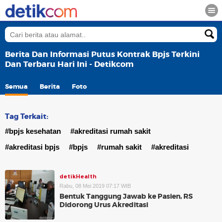
Berita Dan Informasi Putus Kontrak Bpjs Terkini
Dan Terbaru Hari Ini - Detikcom
Semua
Berita
Foto
Tag Terkait:
#bpjs kesehatan
#akreditasi rumah sakit
#akreditasi bpjs
#bpjs
#rumah sakit
#akreditasi
detikHealth
Rabu, 08 Mei 2019 07:17 WIB
Bentuk Tanggung Jawab ke Pasien, RS
Didorong Urus Akreditasi