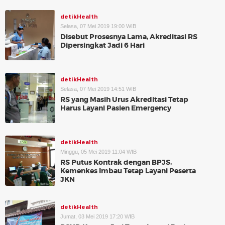
detikHealth
Selasa, 07 Mei 2019 19:00 WIB
Disebut Prosesnya Lama, Akreditasi RS
Dipersingkat Jadi 6 Hari
detikHealth
Selasa, 07 Mei 2019 14:51 WIB
RS yang Masih Urus Akreditasi Tetap
Harus Layani Pasien Emergency
detikHealth
Minggu, 05 Mei 2019 11:04 WIB
RS Putus Kontrak dengan BPJS,
Kemenkes Imbau Tetap Layani Peserta
JKN
detikHealth
Jumat, 03 Mei 2019 17:20 WIB