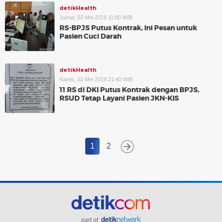
detikHealth
Jumat, 03 Mei 2019 11:00 WIB
RS-BPJS Putus Kontrak, Ini Pesan untuk
Pasien Cuci Darah
detikHealth
Kamis, 02 Mei 2019 21:40 WIB
11 RS di DKI Putus Kontrak dengan BPJS,
RSUD Tetap Layani Pasien JKN-KIS
1
2
part of