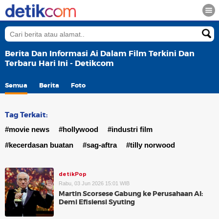
Berita Dan Informasi Ai Dalam Film Terkini Dan
Terbaru Hari Ini - Detikcom
Semua
Berita
Foto
Tag Terkait:
#movie news
#hollywood
#industri film
#kecerdasan buatan
#sag-aftra
#tilly norwood
detikPop
Rabu, 03 Jun 2026 15:01 WIB
Martin Scorsese Gabung ke Perusahaan AI:
Demi Efisiensi Syuting