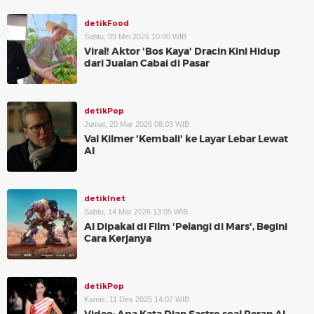
detikFood
Sabtu, 09 Mei 2026 10:00 WIB
Viral! Aktor 'Bos Kaya' Dracin Kini Hidup
dari Jualan Cabai di Pasar
detikPop
Jumat, 20 Mar 2026 08:03 WIB
Val Kilmer 'Kembali' ke Layar Lebar Lewat
AI
detikInet
Sabtu, 14 Mar 2026 13:05 WIB
AI Dipakai di Film 'Pelangi di Mars', Begini
Cara Kerjanya
detikPop
Kamis, 11 Des 2025 14:07 WIB