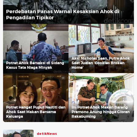
Perdebatan Panas Warnai Kesaksian Ahok di
Pengadilan Tipikor
Aksi Nicholas Sean, Putra Ahok
Potret Ahok Bersaksi di Sidang
Saat Jualan 'Cookies Broken
Kasus Tata Niaga Minyak
Home'
Potret Hangat Puput Nastiti dan
Ini Potret Ahok Makan Bareng
Ahok Saat Makan Bersama
Pramono Anung hingga Gibran
Keluarga
Rakabuming
detikNews