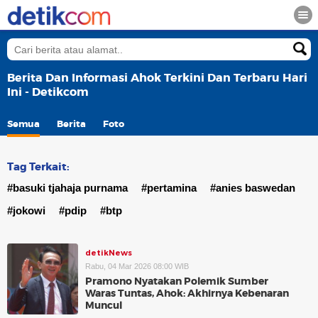
Berita Dan Informasi Ahok Terkini Dan Terbaru Hari
Ini - Detikcom
Semua
Berita
Foto
Tag Terkait:
#basuki tjahaja purnama
#pertamina
#anies baswedan
#jokowi
#pdip
#btp
detikNews
Rabu, 04 Mar 2026 08:00 WIB
Pramono Nyatakan Polemik Sumber
Waras Tuntas, Ahok: Akhirnya Kebenaran
Muncul