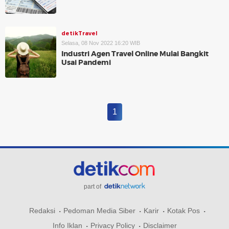
detikTravel
Selasa, 08 Nov 2022 16:20 WIB
Industri Agen Travel Online Mulai Bangkit
Usai Pandemi
1
part of
Redaksi
Pedoman Media Siber
Karir
Kotak Pos
Info Iklan
Privacy Policy
Disclaimer