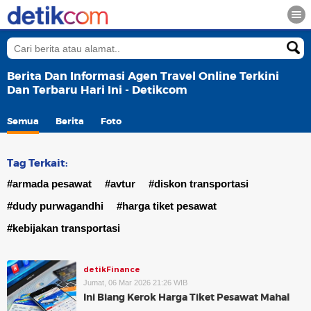
Berita Dan Informasi Agen Travel Online Terkini
Dan Terbaru Hari Ini - Detikcom
Semua
Berita
Foto
Tag Terkait:
#armada pesawat
#avtur
#diskon transportasi
#dudy purwagandhi
#harga tiket pesawat
#kebijakan transportasi
detikFinance
Jumat, 06 Mar 2026 21:26 WIB
Ini Biang Kerok Harga Tiket Pesawat Mahal