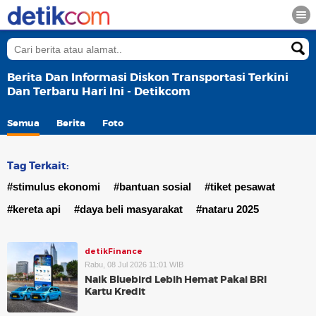
Berita Dan Informasi Diskon Transportasi Terkini
Dan Terbaru Hari Ini - Detikcom
Semua
Berita
Foto
Tag Terkait:
#stimulus ekonomi
#bantuan sosial
#tiket pesawat
#kereta api
#daya beli masyarakat
#nataru 2025
detikFinance
Rabu, 08 Jul 2026 11:01 WIB
Naik Bluebird Lebih Hemat Pakai BRI
Kartu Kredit