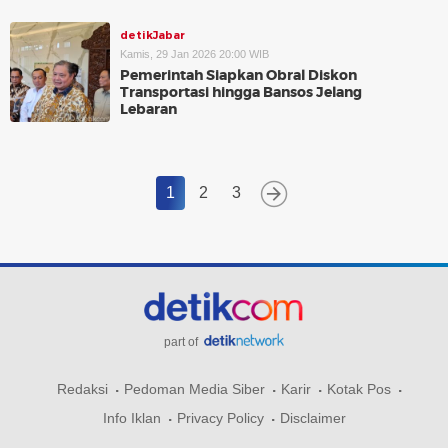
detikJabar
Kamis, 29 Jan 2026 20:00 WIB
Pemerintah Siapkan Obral Diskon
Transportasi hingga Bansos Jelang
Lebaran
1
2
3
part of
Redaksi
Pedoman Media Siber
Karir
Kotak Pos
Info Iklan
Privacy Policy
Disclaimer