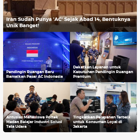
Iran Sudah Punya 'AC' Sejak Abad 14, Bentuknya
Unik Banget!
Dekatkan Layanan untuk
Pendingin Ruangan Baru
Kebutuhan Pendingin Ruangan
Ramaikan Pasar AC Indonesia
Premium
Antusias Mahasiswa Poltek
Tingkatkan Pelayanan Terbaik
Medan Belajar Industri Solusi
untuk Konsumen Loyal di
Tata Udara
Jakarta