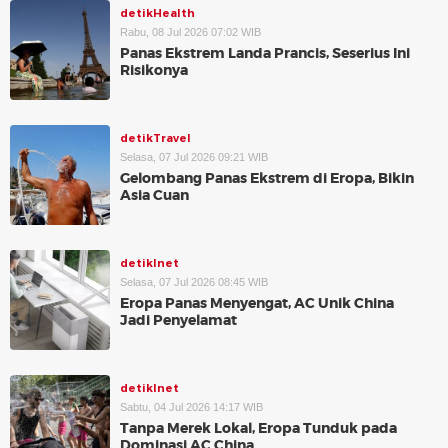
detikHealth
Rabu, 08 Jul 2026 07:02 WIB
Panas Ekstrem Landa Prancis, Seserius Ini
Risikonya
detikTravel
Selasa, 07 Jul 2026 09:21 WIB
Gelombang Panas Ekstrem di Eropa, Bikin
Asia Cuan
detikInet
Selasa, 07 Jul 2026 08:45 WIB
Eropa Panas Menyengat, AC Unik China
Jadi Penyelamat
detikInet
Sabtu, 04 Jul 2026 14:17 WIB
Tanpa Merek Lokal, Eropa Tunduk pada
Dominasi AC China