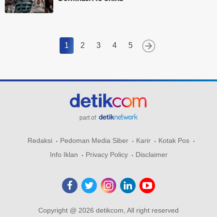
1
2
3
4
5
part of
Redaksi
Pedoman Media Siber
Karir
Kotak Pos
Info Iklan
Privacy Policy
Disclaimer
Copyright @ 2026 detikcom, All right reserved