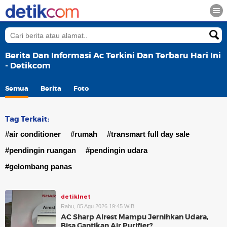
Berita Dan Informasi Ac Terkini Dan Terbaru Hari Ini
- Detikcom
Semua
Berita
Foto
Tag Terkait:
#air conditioner
#rumah
#transmart full day sale
#pendingin ruangan
#pendingin udara
#gelombang panas
detikInet
Rabu, 05 Agu 2026 19:45 WIB
AC Sharp Airest Mampu Jernihkan Udara,
Bisa Gantikan Air Purifier?