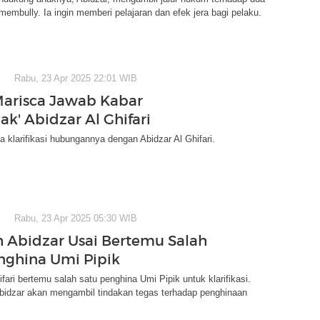
membully. Ia ingin memberi pelajaran dan efek jera bagi pelaku.
Rabu, 23 Apr 2025 22:01 WIB
Marisca Jawab Kabar
ak' Abidzar Al Ghifari
a klarifikasi hubungannya dengan Abidzar Al Ghifari.
Rabu, 23 Apr 2025 05:30 WIB
 Abidzar Usai Bertemu Salah
nghina Umi Pipik
ifari bertemu salah satu penghina Umi Pipik untuk klarifikasi.
idzar akan mengambil tindakan tegas terhadap penghinaan