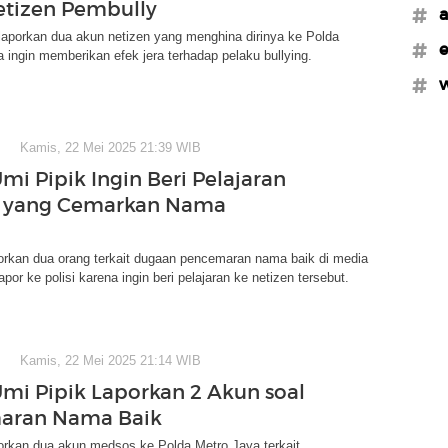
tizen Pembully
#a
laporkan dua akun netizen yang menghina dirinya ke Polda
#e
a ingin memberikan efek jera terhadap pelaku bullying.
#w
Kamis, 22 Mei 2025 21:39 WIB
mi Pipik Ingin Beri Pelajaran
n yang Cemarkan Nama
orkan dua orang terkait dugaan pencemaran nama baik di media
apor ke polisi karena ingin beri pelajaran ke netizen tersebut.
Kamis, 22 Mei 2025 21:14 WIB
Umi Pipik Laporkan 2 Akun soal
aran Nama Baik
orkan dua akun medsos ke Polda Metro Jaya terkait