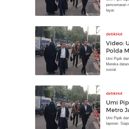
pencemaran n
layar.
detikHot
Video: 
Polda M
Umi Pipik dan
Mereka datan
sosial.
detikHot
Umi Pip
Metro J
Umi Pipik da
laporan. Siap