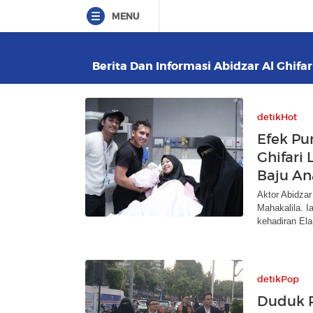
MENU
Berita Dan Informasi Abidzar Al Ghifar
detikHot
Efek Pu
Ghifari
Baju An
Aktor Abidza
Mahakalila. I
kehadiran Ela
detikPop
Duduk P