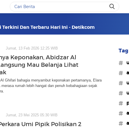
i Terkini Dan Terbaru Hari Ini - Detikcom
Jumat, 13 Feb 2026 12:25 WIB
Tag 
nya Keponakan, Abidzar Al
#u
 Langsung Mau Belanja Lihat
ak
#a
r Al Ghifari bahagia menyambut keponakan pertamanya, Elara
#u
a merasa rumah lebih hangat dan penuh kebahagiaan sejak
ra.
#u
#p
#a
Jumat, 23 Mei 2025 05:30 WIB
#a
erkara Umi Pipik Polisikan 2