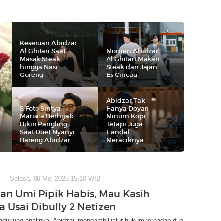
Keseruan Abidzar
Al Ghifari Saat
Momen Abidzar
Masak Steak
Al Ghifari Makan
hingga Nasi
Steak dan Jajan
Goreng
Es Cincau
Abidzar Tak
8 Foto Sintya
Hanya Doyan
Marisca Berhijab
Minum Kopi
Bikin Pangling
Tetapi Juga
Saat Duet Nyanyi
Handal
Bareng Abidzar
Meraciknya
Selasa, 06 Mei 2025 15:10 WIB
an Umi Pipik Habis, Mau Kasih
a Usai Dibully 2 Netizen
ndukung anaknya, Abidzar, mengambil jalur hukum terhadap dua