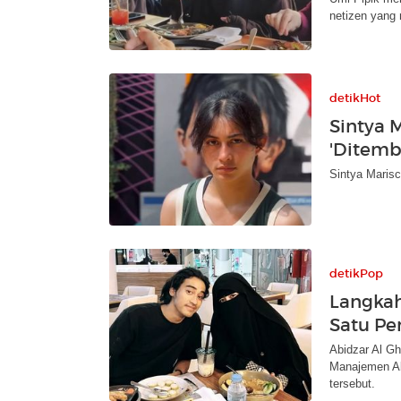
netizen yang 
detikHot
Sintya 
'Ditemb
Sintya Marisc
detikPop
Langkah
Satu Pe
Abidzar Al Gh
Manajemen Ab
tersebut.