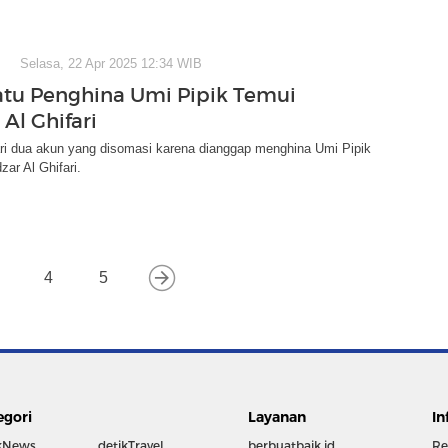
Selasa, 22 Apr 2025 12:34 WIB
atu Penghina Umi Pipik Temui
Al Ghifari
ari dua akun yang disomasi karena dianggap menghina Umi Pipik
ar Al Ghifari.
4
5
egori
Layanan
In
kNews
detikTravel
berbuatbaik.id
Re