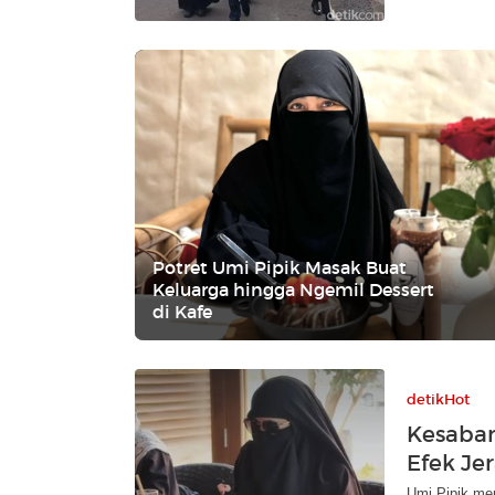
Potret Umi Pipik Masak Buat
Keluarga hingga Ngemil Dessert
di Kafe
detikHot
Kesabar
Efek Jer
Umi Pipik me