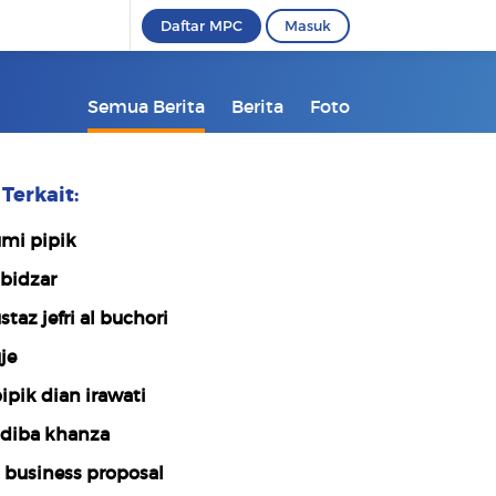
Daftar MPC
Masuk
Semua Berita
Berita
Foto
Terkait:
mi pipik
bidzar
staz jefri al buchori
je
ipik dian irawati
diba khanza
 business proposal