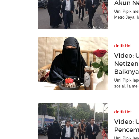
Akun Ne
Umi Pipik me
Metro Jaya. I
detikHot
Video: U
Netize
Baiknya
Umi Pipik lap
sosial. Ia mel
detikHot
Video: 
Pencem
Umi Pipik lap