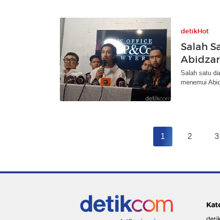
detikHot
Salah S
Abidzar 
Salah satu d
menemui Abidz
1
2
3
Kat
deti