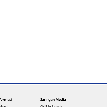
formasi
Jaringan Media
daksi
CNN Indonesia