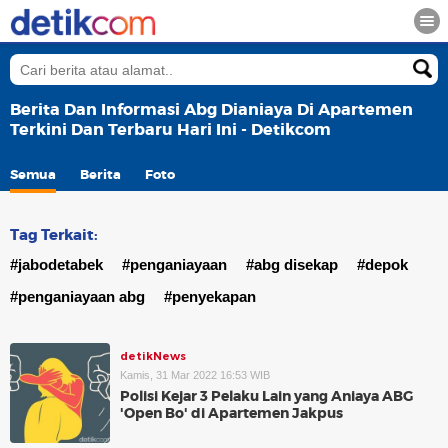
Berita Dan Informasi Abg Dianiaya Di Apartemen
Terkini Dan Terbaru Hari Ini - Detikcom
Semua
Berita
Foto
Tag Terkait:
#jabodetabek
#penganiayaan
#abg disekap
#depok
#penganiayaan abg
#penyekapan
detikNews
Kamis, 31 Mar 2022 16:53 WIB
Polisi Kejar 3 Pelaku Lain yang Aniaya ABG
'Open Bo' di Apartemen Jakpus