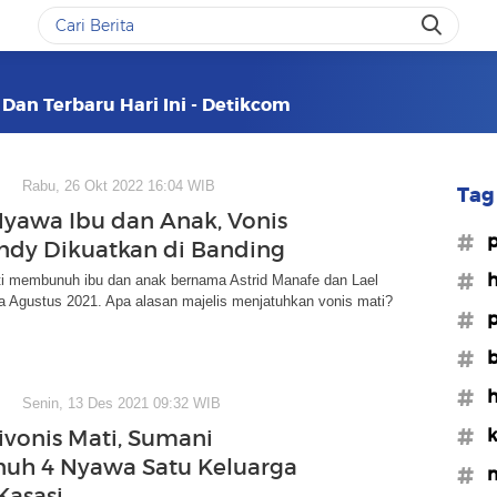
 Dan Terbaru Hari Ini - Detikcom
Rabu, 26 Okt 2022 16:04 WIB
Tag 
Nyawa Ibu dan Anak, Vonis
#p
ndy Dikuatkan di Banding
#h
ti membunuh ibu dan anak bernama Astrid Manafe dan Lael
 Agustus 2021. Apa alasan majelis menjatuhkan vonis mati?
#
#b
#h
Senin, 13 Des 2021 09:32 WIB
#
ivonis Mati, Sumani
uh 4 Nyawa Satu Keluarga
#
Kasasi