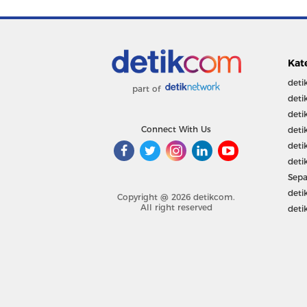
Kat
deti
part of
deti
deti
Connect With Us
deti
deti
deti
Sepa
deti
Copyright @ 2026 detikcom.
All right reserved
deti