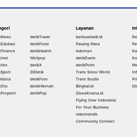
egori
Layanan
In
kNews
detikTravel
berbuatbaik.id
Re
kEdukasi
detikFood
Pasang Mata
Pe
kFinance
detikHealth
Adsmart
Ka
kInet
Wolipop
detikEvent
Ko
kHot
detikX
detikPoint
Me
kSport
20Detik
Trans Snow World
In
kbola
detikFoto
Trans Studio
Pr
kOto
detikHikmah
Bingkai.id
Di
kProperti
detikPop
Ziswafctarsa.id
Flying Over Indonesia
For Your Business
rekomendit
Community Connect