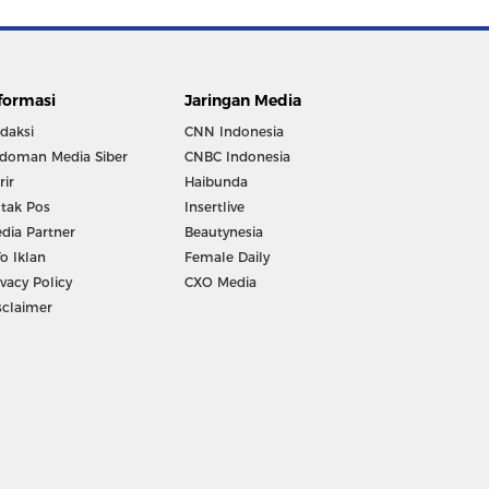
formasi
Jaringan Media
daksi
CNN Indonesia
doman Media Siber
CNBC Indonesia
rir
Haibunda
tak Pos
Insertlive
dia Partner
Beautynesia
fo Iklan
Female Daily
ivacy Policy
CXO Media
sclaimer