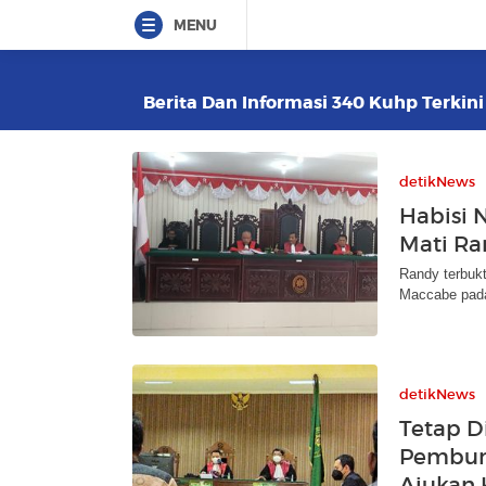
MENU
Berita Dan Informasi 340 Kuhp Terkini
detikNews
Habisi 
Mati Ra
Randy terbuk
Maccabe pada
detikNews
Tetap D
Pembun
Ajukan 