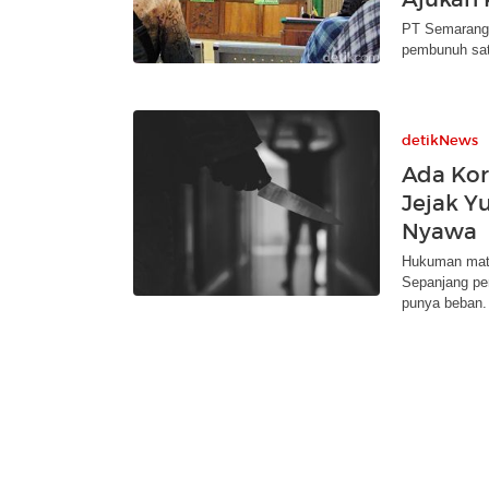
PT Semarang 
pembunuh sat
detikNews
Ada Kor
Jejak Y
Nyawa
Hukuman mati 
Sepanjang pem
punya beban.