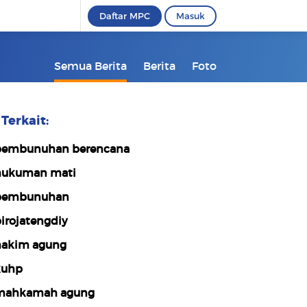
Daftar MPC
Masuk
Semua Berita
Berita
Foto
Terkait:
embunuhan berencana
ukuman mati
pembunuhan
irojatengdiy
akim agung
kuhp
mahkamah agung