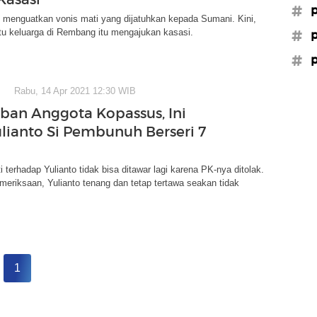
#p
menguatkan vonis mati yang dijatuhkan kepada Sumani. Kini,
u keluarga di Rembang itu mengajukan kasasi.
#p
#p
Rabu, 14 Apr 2021 12:30 WIB
ban Anggota Kopassus, Ini
ulianto Si Pembunuh Berseri 7
terhadap Yulianto tidak bisa ditawar lagi karena PK-nya ditolak.
eriksaan, Yulianto tenang dan tetap tertawa seakan tidak
1