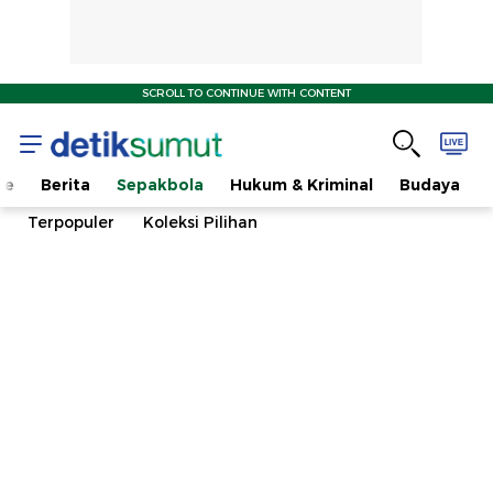
SCROLL TO CONTINUE WITH CONTENT
me
Berita
Sepakbola
Hukum & Kriminal
Budaya
Terpopuler
Koleksi Pilihan