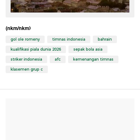
(nkm/nkm)
gol ole romeny
timnas indonesia
bahrain
kualifikasi piala dunia 2026
sepak bola asia
striker indonesia
afc
kemenangan timnas
klasemen grup c