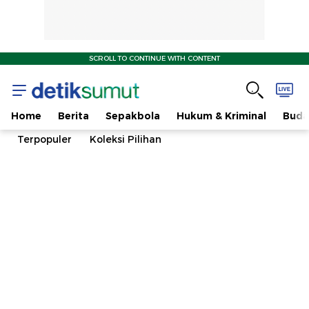
SCROLL TO CONTINUE WITH CONTENT
Home
Berita
Sepakbola
Hukum & Kriminal
Buda
Terpopuler
Koleksi Pilihan