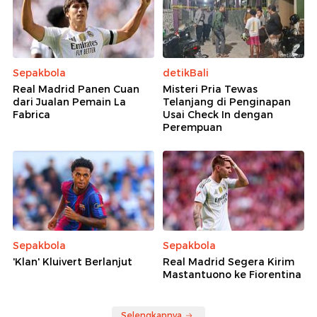
Sepakbola
detikBali
Real Madrid Panen Cuan
Misteri Pria Tewas
dari Jualan Pemain La
Telanjang di Penginapan
Fabrica
Usai Check In dengan
Perempuan
Sepakbola
Sepakbola
'Klan' Kluivert Berlanjut
Real Madrid Segera Kirim
Mastantuono ke Fiorentina
Selengkapnya