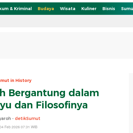
kum & Kriminal
Budaya
Wisata
Kuliner
Bisnis
Sumu
mut in History
bah Bergantung dalam
yu dan Filosofinya
syaroh -
detikSumut
04 Feb 2026 07:31 WIB