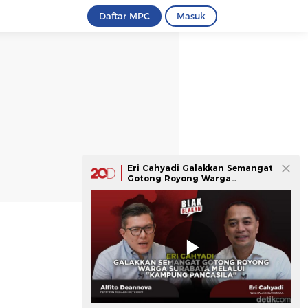
Daftar MPC
Masuk
Eri Cahyadi Galakkan Semangat
Gotong Royong Warga
Surabaya melalui "Kampung
Pancasila"