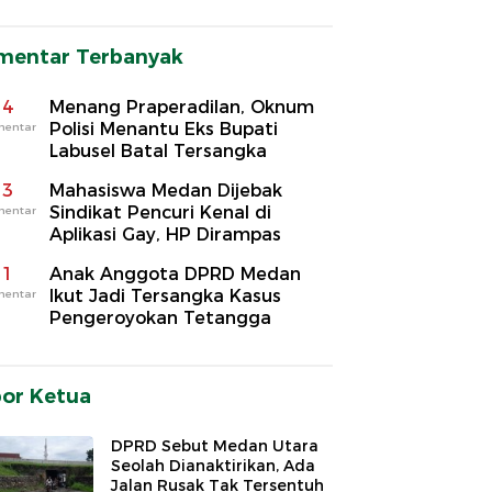
mentar Terbanyak
4
Menang Praperadilan, Oknum
Polisi Menantu Eks Bupati
mentar
Labusel Batal Tersangka
3
Mahasiswa Medan Dijebak
Sindikat Pencuri Kenal di
mentar
Aplikasi Gay, HP Dirampas
1
Anak Anggota DPRD Medan
Ikut Jadi Tersangka Kasus
mentar
Pengeroyokan Tetangga
por Ketua
DPRD Sebut Medan Utara
Seolah Dianaktirikan, Ada
Jalan Rusak Tak Tersentuh