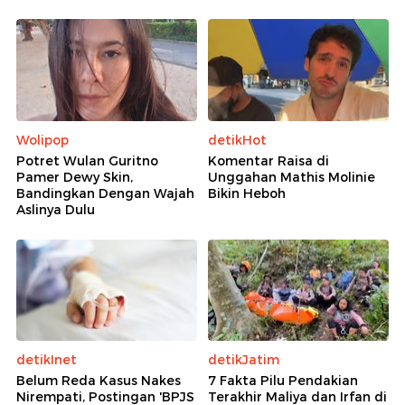
Wolipop
detikHot
Potret Wulan Guritno
Komentar Raisa di
Pamer Dewy Skin,
Unggahan Mathis Molinie
Bandingkan Dengan Wajah
Bikin Heboh
Aslinya Dulu
detikInet
detikJatim
Belum Reda Kasus Nakes
7 Fakta Pilu Pendakian
Nirempati, Postingan 'BPJS
Terakhir Maliya dan Irfan di