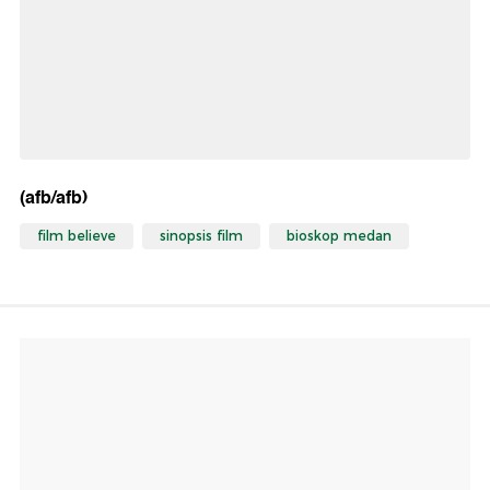
(afb/afb)
film believe
sinopsis film
bioskop medan