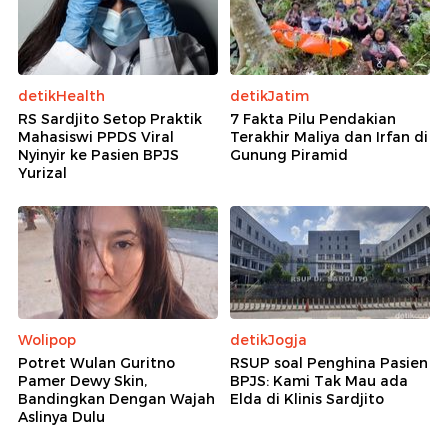
detikHealth
detikJatim
RS Sardjito Setop Praktik
7 Fakta Pilu Pendakian
Mahasiswi PPDS Viral
Terakhir Maliya dan Irfan di
Nyinyir ke Pasien BPJS
Gunung Piramid
Yurizal
Wolipop
detikJogja
Potret Wulan Guritno
RSUP soal Penghina Pasien
Pamer Dewy Skin,
BPJS: Kami Tak Mau ada
Bandingkan Dengan Wajah
Elda di Klinis Sardjito
Aslinya Dulu