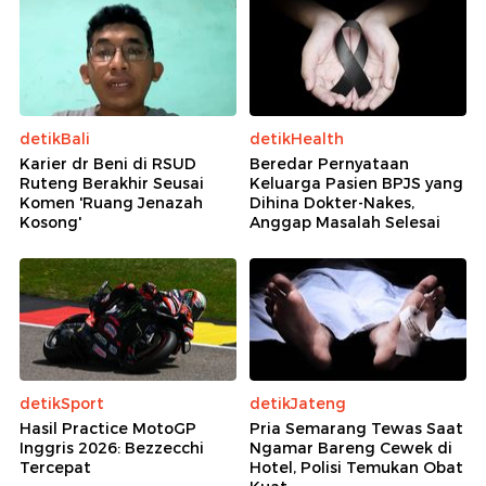
detikBali
detikHealth
Karier dr Beni di RSUD
Beredar Pernyataan
Ruteng Berakhir Seusai
Keluarga Pasien BPJS yang
Komen 'Ruang Jenazah
Dihina Dokter-Nakes,
Kosong'
Anggap Masalah Selesai
detikSport
detikJateng
Hasil Practice MotoGP
Pria Semarang Tewas Saat
Inggris 2026: Bezzecchi
Ngamar Bareng Cewek di
Tercepat
Hotel, Polisi Temukan Obat