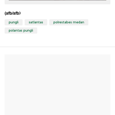
(afb/afb)
pungli
satlantas
polrestabes medan
polantas pungli