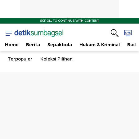
SCROLL TO CONTINUE WITH CONTENT
Home
Berita
Sepakbola
Hukum & Kriminal
Buda
Terpopuler
Koleksi Pilihan