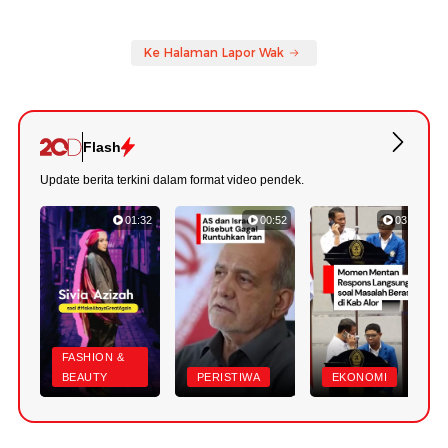
Ke Halaman Lapor Wak
Flash
Update berita terkini dalam format video pendek.
01:32
00:52
03:22
FASHION &
BEAUTY
PERISTIWA
EKONOMI