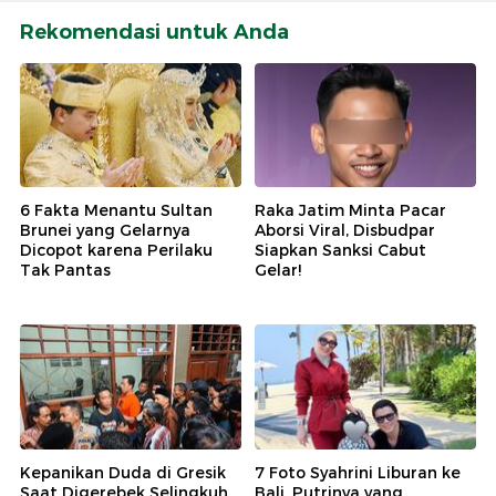
Rekomendasi untuk Anda
6 Fakta Menantu Sultan
Raka Jatim Minta Pacar
Brunei yang Gelarnya
Aborsi Viral, Disbudpar
Dicopot karena Perilaku
Siapkan Sanksi Cabut
Tak Pantas
Gelar!
Kepanikan Duda di Gresik
7 Foto Syahrini Liburan ke
Saat Digerebek Selingkuh
Bali, Putrinya yang