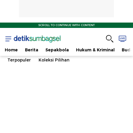
SCROLL TO CONTINUE WITH CONTENT
Home
Berita
Sepakbola
Hukum & Kriminal
Buda
Terpopuler
Koleksi Pilihan