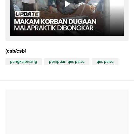
(csb/csb)
pangkalpinang
penipuan qris palsu
qris palsu