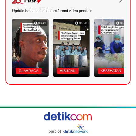
Flash
Update berita terkini dalam format video pendek.
00:43
01:20
01:07
OLAHRAGA
HIBURAN
KESEHATAN
part of