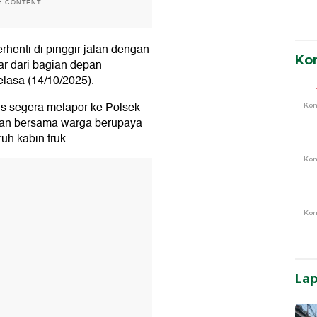
H CONTENT
erhenti di pinggir jalan dengan
Ko
ar dari bagian depan
lasa (14/10/2025).
us segera melapor ke Polsek
Ko
dan bersama warga berupaya
h kabin truk.
Ko
T
Ko
La