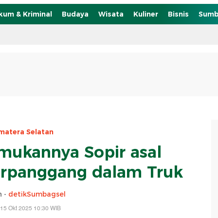
kum & Kriminal
Budaya
Wisata
Kuliner
Bisnis
Sumb
matera Selatan
emukannya Sopir asal
rpanggang dalam Truk
n -
detikSumbagsel
15 Okt 2025 10:30 WIB