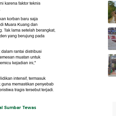
i karena faktor teknis
.
kan korban baru saja
 di Muara Kuang dan
. Tak lama setelah berangkat,
iden yang berujung pada
dalam rantai distribusi
 pemesan muatan untuk
micu kejadian ini,"
idikan intensif, termasuk
sik guna memastikan penyebab
stiwa tragis tersebut terjadi.
Asal Sumbar Tewas