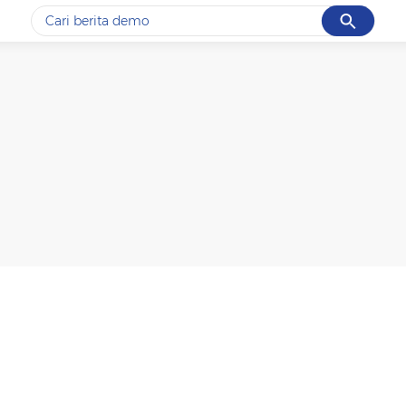
Cancel
Yang sedang ramai dicari
#1
gempa hari ini
#2
gempa
#3
iran
#4
demo
#5
prabowo
Promoted
Terakhir yang dicari
Loading...