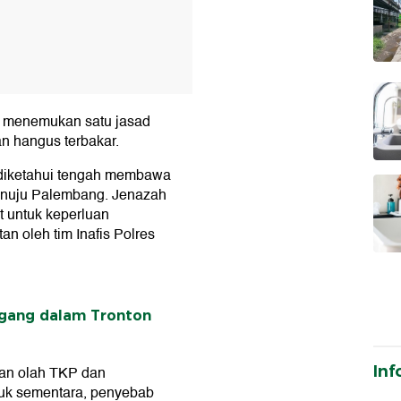
as menemukan satu jasad
n hangus terbakar.
g diketahui tengah membawa
enuju Palembang. Jenazah
t untuk keperluan
tan oleh tim Inafis Polres
ggang dalam Tronton
Inf
ukan olah TKP dan
uk sementara, penyebab