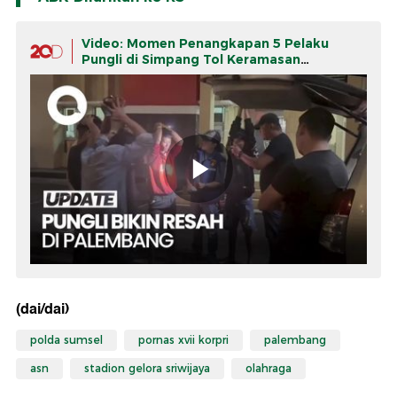
Video: Momen Penangkapan 5 Pelaku
Pungli di Simpang Tol Keramasan
Palembang
(dai/dai)
polda sumsel
pornas xvii korpri
palembang
asn
stadion gelora sriwijaya
olahraga