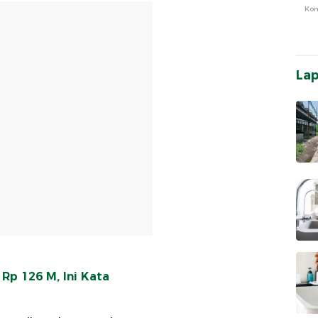
Ko
T
La
p 126 M, Ini Kata