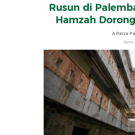
Rusun di Palemba
Hamzah Dorong 
A Reiza Pa
Senin,