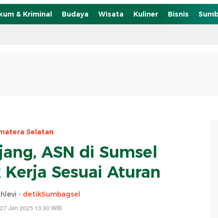
kum & Kriminal
Budaya
Wisata
Kuliner
Bisnis
Sumb
matera Selatan
njang, ASN di Sumsel
 Kerja Sesuai Aturan
hlevi -
detikSumbagsel
 27 Jan 2025 13:30 WIB