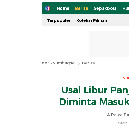
Home
Berita
Sepakbola
Hu
Terpopuler
Koleksi Pilihan
detikSumbagsel
Berita
Su
Usai Libur Pa
Diminta Masuk
A Reiza Pa
Senin,