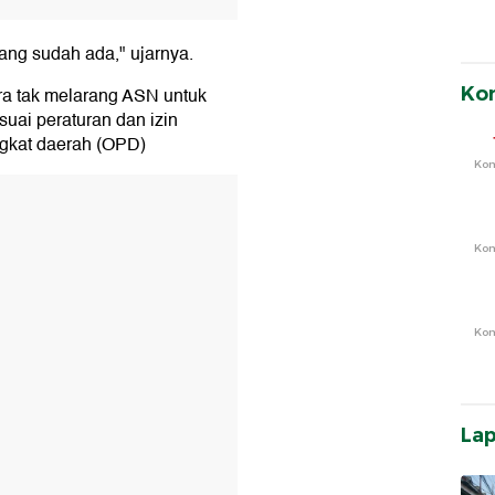
ng sudah ada," ujarnya.
Ko
 tak melarang ASN untuk
suai peraturan dan izin
gkat daerah (OPD)
Ko
T
Ko
Ko
La