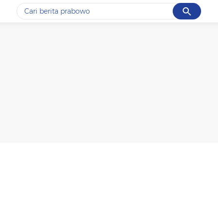
Cancel
Yang sedang ramai dicari
#1
data live draw sgp
#2
k-talk
#3
kebakaran
#4
prabowo
#5
gempa hari ini
Promoted
Terakhir yang dicari
Loading...