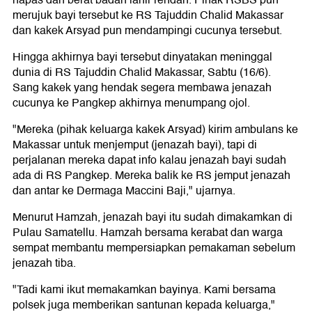
napas dan berat badan lahir rendah. Pihak RSBS pun
merujuk bayi tersebut ke RS Tajuddin Chalid Makassar
dan kakek Arsyad pun mendampingi cucunya tersebut.
Hingga akhirnya bayi tersebut dinyatakan meninggal
dunia di RS Tajuddin Chalid Makassar, Sabtu (16/6).
Sang kakek yang hendak segera membawa jenazah
cucunya ke Pangkep akhirnya menumpang ojol.
"Mereka (pihak keluarga kakek Arsyad) kirim ambulans ke
Makassar untuk menjemput (jenazah bayi), tapi di
perjalanan mereka dapat info kalau jenazah bayi sudah
ada di RS Pangkep. Mereka balik ke RS jemput jenazah
dan antar ke Dermaga Maccini Baji," ujarnya.
Menurut Hamzah, jenazah bayi itu sudah dimakamkan di
Pulau Samatellu. Hamzah bersama kerabat dan warga
sempat membantu mempersiapkan pemakaman sebelum
jenazah tiba.
"Tadi kami ikut memakamkan bayinya. Kami bersama
polsek juga memberikan santunan kepada keluarga,"