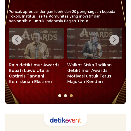
Puncak apresiasi dengan lebih dari 20 penghargaan kepada
Tokoh, Institusi, serta Komunitas yang inovatif dan
berkontribusi untuk Indonesia Bagian Timur.
ikan
Raih detiktimur Awards
Pangdam Hasanuddin:
ds
2026, Bupati Maros
detiktimur Awards
erus
Apresiasi Pelaku Ekonomi
Dedikasi bagi Pejuang
dan UMKM
Kemanusiaan