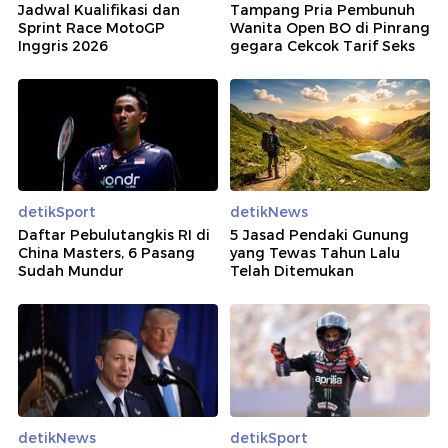
Jadwal Kualifikasi dan
Tampang Pria Pembunuh
Sprint Race MotoGP
Wanita Open BO di Pinrang
Inggris 2026
gegara Cekcok Tarif Seks
detikSport
detikNews
Daftar Pebulutangkis RI di
5 Jasad Pendaki Gunung
China Masters, 6 Pasang
yang Tewas Tahun Lalu
Sudah Mundur
Telah Ditemukan
detikNews
detikSport