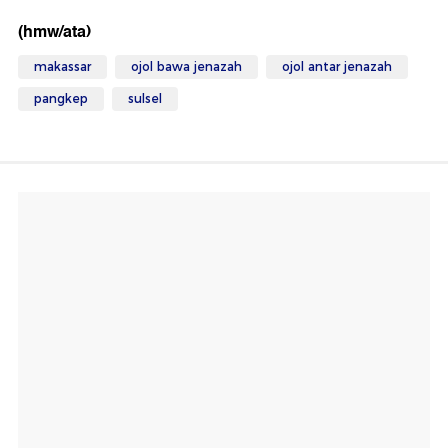
(hmw/ata)
makassar
ojol bawa jenazah
ojol antar jenazah
pangkep
sulsel