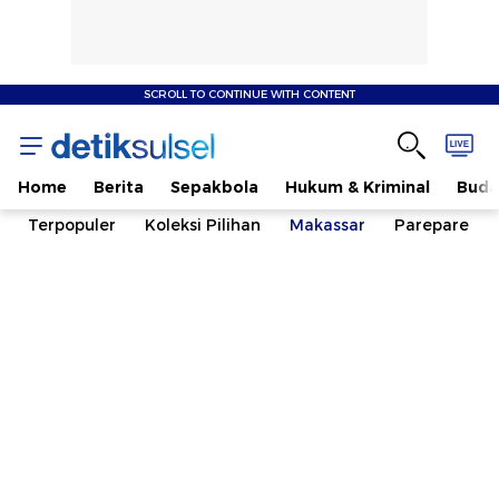
SCROLL TO CONTINUE WITH CONTENT
Home
Berita
Sepakbola
Hukum & Kriminal
Buda
Terpopuler
Koleksi Pilihan
Makassar
Parepare