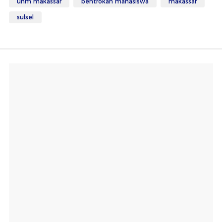
unm makassar
bentrokan mahasiswa
makassar
sulsel