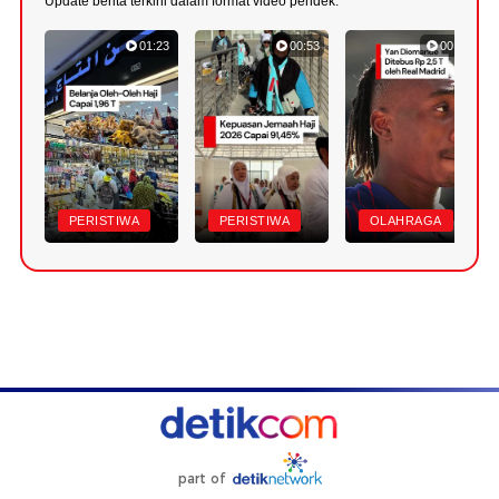
Update berita terkini dalam format video pendek.
01:23
00:53
00:43
PERISTIWA
PERISTIWA
OLAHRAGA
part of