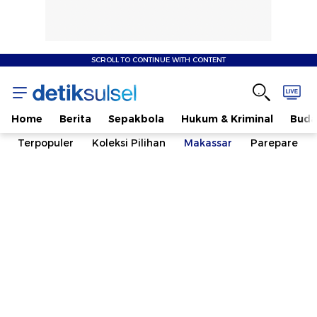
SCROLL TO CONTINUE WITH CONTENT
Home
Berita
Sepakbola
Hukum & Kriminal
Buda
Terpopuler
Koleksi Pilihan
Makassar
Parepare