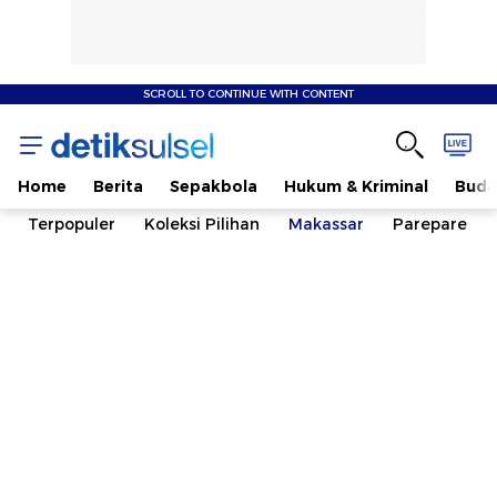
SCROLL TO CONTINUE WITH CONTENT
Home
Berita
Sepakbola
Hukum & Kriminal
Buda
Terpopuler
Koleksi Pilihan
Makassar
Parepare