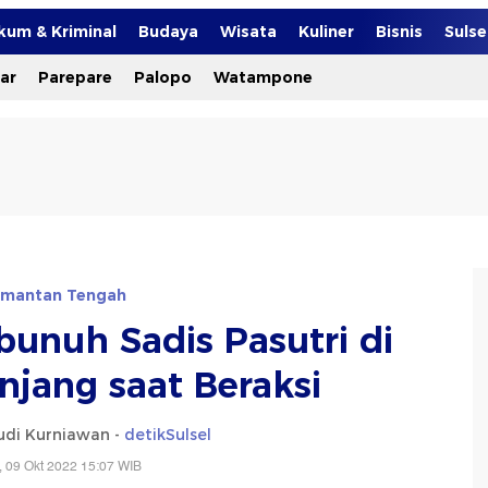
kum & Kriminal
Budaya
Wisata
Kuliner
Bisnis
Suls
ar
Parepare
Palopo
Watampone
imantan Tengah
bunuh Sadis Pasutri di
njang saat Beraksi
i Kurniawan -
detikSulsel
 09 Okt 2022 15:07 WIB