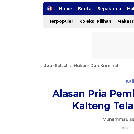
Home
Berita
Sepakbola
Hu
Terpopuler
Koleksi Pilihan
Makass
detikSulsel
Hukum Dan Kriminal
Kal
Alasan Pria Pem
Kalteng Tela
Muhammad Bud
Minggu,