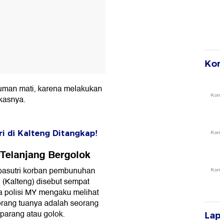
Ko
uman mati, karena melakukan
Ko
kasnya.
i di Kalteng Ditangkap!
Ko
 Telanjang Bergolok
i pasutri korban pembunuhan
Ko
 (Kalteng) disebut sempat
 polisi MY mengaku melihat
rang tuanya adalah seorang
parang atau golok.
La