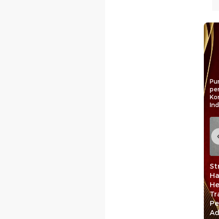
Pun
pe
Ko
In
 Waka
Konsistensi UMI
Langkah Strategis
St
DPR
Jaga Mutu
Pemprov Malut
Ha
anong
Pendidikan Lewat
Pacu
He
flik
Akreditasi Unggul
Pembangunan
Tr
n Gaji
hingga SPMI
Bagi Masyarakat
Pe
Kepulauan
Ad