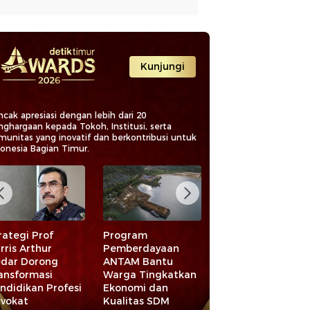
Kunjungi
cak apresiasi dengan lebih dari 20
nghargaan kepada Tokoh, Institusi, serta
munitas yang inovatif dan berkontribusi untuk
donesia Bagian Timur.
rategi Prof
Program
Peran AIA di Balik
rris Arthur
Pemberdayaan
Percepatan
dar Dorong
ANTAM Bantu
Infrastruktur dan
ansformasi
Warga Tingkatkan
Ketahanan Air
ndidikan Profesi
Ekonomi dan
vokat
Kualitas SDM