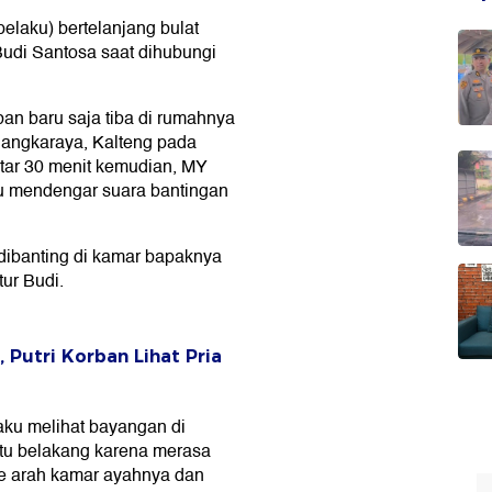
(pelaku) bertelanjang bulat
Budi Santosa saat dihubungi
n baru saja tiba di rumahnya
langkaraya, Kalteng pada
itar 30 menit kemudian, MY
u mendengar suara bantingan
dibanting di kamar bapaknya
tur Budi.
 Putri Korban Lihat Pria
aku melihat bayangan di
ntu belakang karena merasa
e arah kamar ayahnya dan