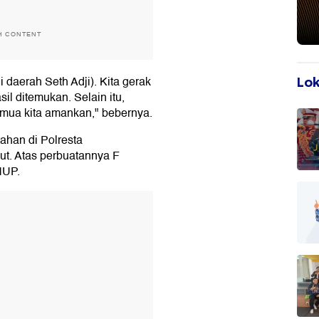
H CONTENT
daerah Seth Adji). Kita gerak
Lok
l ditemukan. Selain itu,
emua kita amankan," bebernya.
tahan di Polresta
ut. Atas perbuatannya F
HUP.
T