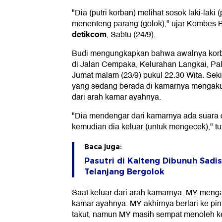
"Dia (putri korban) melihat sosok laki-laki 
menenteng parang (golok)," ujar Kombes 
detikcom
, Sabtu (24/9).
Budi mengungkapkan bahwa awalnya korba
di Jalan Cempaka, Kelurahan Langkai, Pa
Jumat malam (23/9) pukul 22.30 Wita. Sek
yang sedang berada di kamarnya mengak
dari arah kamar ayahnya.
"Dia mendengar dari kamarnya ada suara 
kemudian dia keluar (untuk mengecek)," tu
Baca juga:
Pasutri di Kalteng Dibunuh Sadis,
Telanjang Bergolok
Saat keluar dari arah kamarnya, MY meng
kamar ayahnya. MY akhirnya berlari ke pi
takut, namun MY masih sempat menoleh k