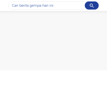
Cancel
Yang sedang ramai dicari
#1
piala presiden 2026
#2
prabowo
#3
gempa hari ini
#4
demo
#5
iran
Promoted
Terakhir yang dicari
Loading...