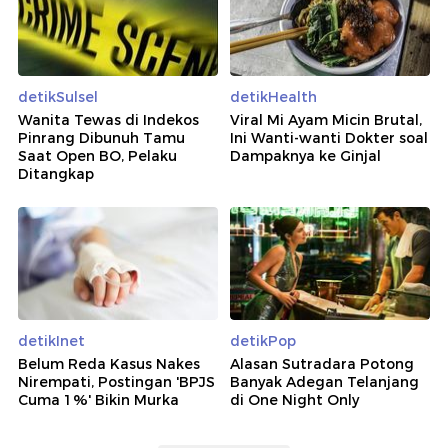
detikSulsel
detikHealth
Wanita Tewas di Indekos
Viral Mi Ayam Micin Brutal,
Pinrang Dibunuh Tamu
Ini Wanti-wanti Dokter soal
Saat Open BO, Pelaku
Dampaknya ke Ginjal
Ditangkap
detikInet
detikPop
Belum Reda Kasus Nakes
Alasan Sutradara Potong
Nirempati, Postingan 'BPJS
Banyak Adegan Telanjang
Cuma 1%' Bikin Murka
di One Night Only