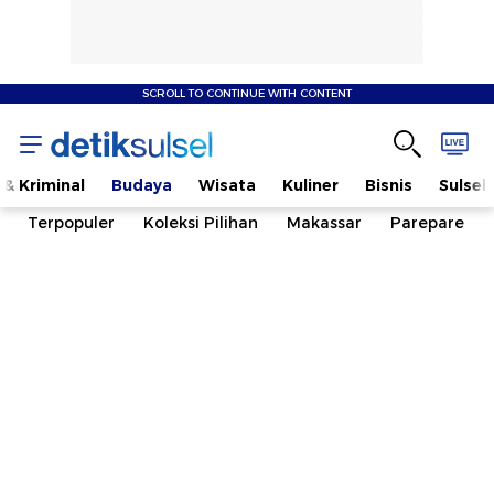
SCROLL TO CONTINUE WITH CONTENT
& Kriminal
Budaya
Wisata
Kuliner
Bisnis
Sulsel
Terpopuler
Koleksi Pilihan
Makassar
Parepare