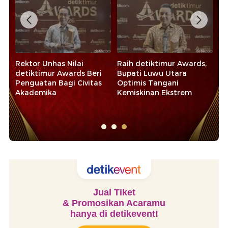
Rektor Unhas Nilai
Raih detiktimur Awards,
Ba
detiktimur Awards Beri
Bupati Luwu Utara
de
Penguatan Bagi Civitas
Optimis Tangani
Ko
Akademika
Kemiskinan Ekstrem
Ek
Sy