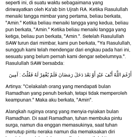
seperti ini, di suatu waktu sebagaimana yang
diriwayatkan oleh Ka'ab bin Ujrah RA. Ketika Rasulullah
menaiki tangga mimbar yang pertama, beliau berkata,
"Amin." Ketika beliau menaiki tangga yang kedua, beliau
pun berkata, "Amin." Ketika beliau menaiki tangga yang
ketiga, beliau pun berkata, "Amin.". Setelah Rasulullah
SAW turun dari mimbar, kami pun berkata, "Ya Rasulullah,
sungguh kami telah mendengar dari engkau pada hari ini,
sesuatu yang belum pernah kami dengar sebelumnya.".
Rasulullah SAW bersabda:
أَرْغَمَ اللَّهُ أَنْفَ عَبْدٍ أَوْ بَعْدَ دَخَلَ رَمَضَانَ فَلَمْ يُغْفِرْ لَهُ فَقُلْتُ : آمِينَ
Artinya: "Celakalah orang yang mendapati bulan
Ramadhan yang penuh berkah, tetapi tidak memperoleh
keampunan." Maka aku berkata, "Amin".
Alangkah ruginya orang yang menyia-nyiakan bulan
Ramadhan. Di saat Ramadhan, tuhan membuka pintu
surga, namun dia enggan memasukinya, saat tuhan
menutup pintu neraka namun dia memaksakan diri