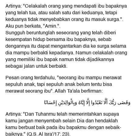
Artinya: "Celakalah orang yang mendapati ibu bapaknya
yang telah tua, atau salah satu dari keduanya, tetapi
keduanya tidak menyebabkan orang itu masuk surga.".
Aku pun berkata, "Amin.".
Sungguh beruntunglah seseorang yang telah diberi
kesempatan hidup bersama ibu bapaknya, sebab
dengannya itu dapat mengantarkan dia ke surga selama
dia mampu berbakti kepadanya. Namun celakalah orang
yang memiliki ibu bapak namun tidak dijadikannya
sebagai jalan untuk berbakti.
Pesan orang terdahulu, "seorang ibu mampu merawat
sepuluh anak, tapi sepuluh anak belum tentu bisa
merawat seorang ibu". Allah Ta'ala berfirman:
وَقَضَى رَبُّكَ أَلَّا تَعْبُدُوا إِلَّا إِيَّاهُ وَبِالْوَالِدَيْنِ إِحْسَانًا
Artinya: "Dan Tuhanmu telah memerintahkan supaya
kamu jangan menyembah selain Dia dan hendaklah
kamu berbuat baik pada ibu bapakmu dengan sebaik-
baiknya." (Q.S. Al Isra'/17: 23).