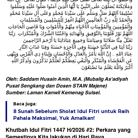
وَمَلَائِكَتَهُ يُصَلُّوْنَ علَى النَّبِيِّ يَا أَيُّهَا الَّذِينَ آمَنُوا صَلُّوا عَلَيْهِ وَسَلَّمُوا
تَسْلِيمًا اَللهُمَّ صَلِّ وَسَلَّم عَلَى سَيِّدِنَا مُحَمَّدٍ وَعَلَى آلِ سَيِّدِنَا مُحَمَّدٍ
وَالْحَمْدُ لِلَّهِ رَبِّ الْعَالَمِينَ اللَّهُمَّ اغْفِرْ لِلْمُسْلِمِينَ وَالْمُسْلِمَاتِ
وَالْمُؤْمِنِينَ وَالْمُؤْمِنَاتِ الْأَحْيَاءِ مِنْهُمْ وَالْأَمْوَاتِ وَيَا قَاضِيَ الْحَاجَاتِ
اللَّهُمَّ نَوْرُ قُلُوْبَنَا بِالتَّوْفِيقِ وَالْهَدَايَةِ وَاجْنُبْنَا الشَّرْكَ وَالْمُنْكَرَاتِ. رَبَّنَا
تَقَبَّلْ مِنَّا صَلَاتَنَا وَصِيَامَنَا وَجَمِيعَ عِبَادَاتِنَا يَا أَرْحَمَ الرَّاحِمِينَ
رَبَّنَا آتِنَا فِي الدُّنْيَا حَسَنَةً وَفِي الْآخِرَةِ حَسَنَةً وَقِنَا عَذَابَ النَّارِ
عِبَادَ اللهِ .. إِنَّ اللَّهَ يَأْمُرُ بِالْعَدْلِ وَالْإِحْسَانِ وَإِيتَاءِ ذِي الْقُرْبِي وَيَنْهَى
عَنِ الْفَحْشَاءِ وَالْمُنْكَرِ وَالْبَغْيِ يَعِظُكُمْ لَعَلَّكُمْ تَذَكَّرُونَ وَلَذِكْرُ اللَّهِ
أَكْبَرُ وَاللَّهُ يَعْلَمُ مَا تَصْنَعُوْنَ
Oleh: Saddam Husain Amin, M.A. (Mubalig As'adiyah
Pusat Sengkang dan Dosen STAIN Majene)
Sumber: Laman Kanwil Kemenag Sulsel.
Baca juga:
8 Sunah Sebelum Sholat Idul Fitri untuk Raih
Pahala Maksimal, Yuk Amalkan!
Khutbah Idul Fitri 1447 H/2026 #2: Perkara yang
Semestinya Kita lakukan di Hari Raya