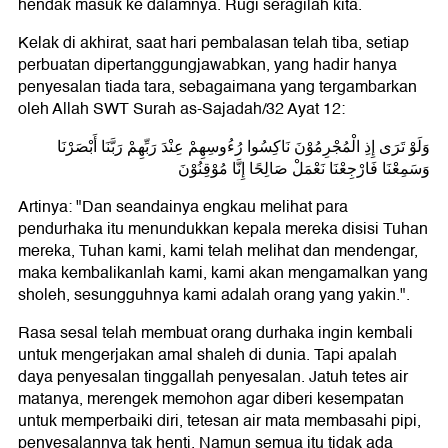
hendak masuk ke dalamnya. Rugi seragilah kita.
Kelak di akhirat, saat hari pembalasan telah tiba, setiap
perbuatan dipertanggungjawabkan, yang hadir hanya
penyesalan tiada tara, sebagaimana yang tergambarkan
oleh Allah SWT Surah as-Sajadah/32 Ayat 12:
وَلَوْ تَرَى إِذِ الْمُجْرِمُوْنَ نَاكِسُوا رُءُوسِهِمْ عِنْدَ رَبِّهِمْ رَبَّنَا أَبْصَرْنَا
وَسَمِعْنَا فَارْجِعْنَا نَعْمَلْ صَالِحًا إِنَّا مُوْقِنُوْنَ
Artinya: "Dan seandainya engkau melihat para
pendurhaka itu menundukkan kepala mereka disisi Tuhan
mereka, Tuhan kami, kami telah melihat dan mendengar,
maka kembalikanlah kami, kami akan mengamalkan yang
sholeh, sesungguhnya kami adalah orang yang yakin.".
Rasa sesal telah membuat orang durhaka ingin kembali
untuk mengerjakan amal shaleh di dunia. Tapi apalah
daya penyesalan tinggallah penyesalan. Jatuh tetes air
matanya, merengek memohon agar diberi kesempatan
untuk memperbaiki diri, tetesan air mata membasahi pipi,
penyesalannya tak henti. Namun semua itu tidak ada