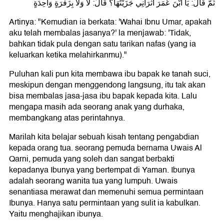
ثُمَّ قَالَ: يَا ابْنَ عُمَرَ أَثْرَانِي جَزَيْتُهَا؟ قَالَ: لَا وَلَا بِزَفْرَةٍ وَاحِدَةٍ
Artinya: "Kemudian ia berkata: 'Wahai Ibnu Umar, apakah
aku telah membalas jasanya?' la menjawab: 'Tidak,
bahkan tidak pula dengan satu tarikan nafas (yang ia
keluarkan ketika melahirkanmu)."
Puluhan kali pun kita membawa ibu bapak ke tanah suci,
meskipun dengan menggendong langsung, itu tak akan
bisa membalas jasa-jasa ibu bapak kepada kita. Lalu
mengapa masih ada seorang anak yang durhaka,
membangkang atas perintahnya.
Marilah kita belajar sebuah kisah tentang pengabdian
kepada orang tua. seorang pemuda bernama Uwais Al
Qarni, pemuda yang soleh dan sangat berbakti
kepadanya Ibunya yang bertempat di Yaman. Ibunya
adalah seorang wanita tua yang lumpuh. Uwais
senantiasa merawat dan memenuhi semua permintaan
Ibunya. Hanya satu permintaan yang sulit ia kabulkan.
Yaitu menghajikan ibunya.