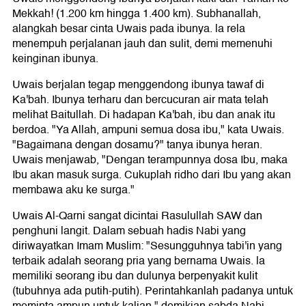
Mekkah! (1.200 km hingga 1.400 km). Subhanallah,
alangkah besar cinta Uwais pada ibunya. la rela
menempuh perjalanan jauh dan sulit, demi memenuhi
keinginan ibunya.
Uwais berjalan tegap menggendong ibunya tawaf di
Ka'bah. Ibunya terharu dan bercucuran air mata telah
melihat Baitullah. Di hadapan Ka'bah, ibu dan anak itu
berdoa. "Ya Allah, ampuni semua dosa ibu," kata Uwais.
"Bagaimana dengan dosamu?" tanya ibunya heran.
Uwais menjawab, "Dengan terampunnya dosa Ibu, maka
Ibu akan masuk surga. Cukuplah ridho dari Ibu yang akan
membawa aku ke surga."
Uwais Al-Qarni sangat dicintai Rasulullah SAW dan
penghuni langit. Dalam sebuah hadis Nabi yang
diriwayatkan Imam Muslim: "Sesungguhnya tabi'in yang
terbaik adalah seorang pria yang bernama Uwais. la
memiliki seorang ibu dan dulunya berpenyakit kulit
(tubuhnya ada putih-putih). Perintahkanlah padanya untuk