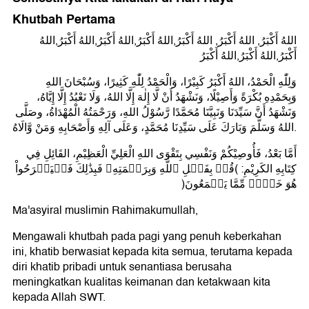
Khutbah Pertama
اللهُ أَكْبَرُ, اللهُ أَكْبَرُ, اللهُ أَكْبَرُ,اللهُ أَكْبَرُ,اللهُ أَكْبَرُ,اللهُ أَكْبَرُ,اللهُ
أَكْبَرُ,اللهُ أَكْبَرُ,اللهُ أَكْبَرُ
وَلِلّٰهِ الْحَمْدُ، اللهُ أَكْبَرُ كَبِيْرًا، وَالْحَمْدُ لِلّٰهِ كَثِيرًا، وَسُبْحَانَ اللهِ
وَبِحَمْدِهِ بُكْرَةً وَأَصِيْلًا، وَنَشْهَدُ أَنْ لَّا إِلٰهَ إِلَّا اللهُ، وَلَا نَعْبُدُ إِلَّا إِيَّاهُ،
وَنَشْهَدُ أَنَّ سَيِّدَنَا وَنَبِيَّنَا مُحَمَّدًا رَّسُوْلُ اللهِ، وَرَحْمَتُهُ الْمُهْدَاةُ، وصَلَّى
اللهُ وَسَلَّمَ وَبَارَكَ عَلَى سَيِّدِنَا مُحَمَّدٍ، وَعَلَى آلِهِ وَأَصْحَابِهِ وَمَنْ وَّالَاهُ.
أَمَّا بَعْدُ، فَأُوصِيْكُمْ وَنَفْسِي بِتَقْوَى اللهِ الْعَلِيِّ الْعَظِيْمِ، القَائِلِ فِي
كِتَابِهِ الكَرِيْمِ: (قُلۡ بِفَضۡلِ ٱللَّهِ وَبِرَحۡمَتِهِۦ فَبِذَٰلِكَ فَلۡيَفۡرَحُواْ
هُوَ خَيۡرٞ مِّمَّا يَجۡمَعُونَ)
Ma'asyiral muslimin Rahimakumullah,
Mengawali khutbah pada pagi yang penuh keberkahan
ini, khatib berwasiat kepada kita semua, terutama kepada
diri khatib pribadi untuk senantiasa berusaha
meningkatkan kualitas keimanan dan ketakwaan kita
kepada Allah SWT.