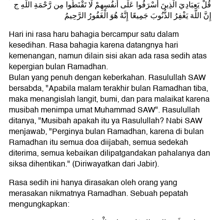
قُلْ يَعِبَادِيَ الَّذِينَ أَسْرَفُوا عَلَى أَنفُسِهِمْ لَا تَقْنَطُوا مِن رَّحْمَةِ اللَّهِ ج
إِنَّ اللَّهَ يَغْفِرُ الذُّنُوبَ جَمِيعًا إِنَّهُ هُوَ الْغَفُورُ الرَّحِيمُ
Hari ini rasa haru bahagia bercampur satu dalam
kesedihan. Rasa bahagia karena datangnya hari
kemenangan, namun dilain sisi akan ada rasa sedih atas
kepergian bulan Ramadhan.
Bulan yang penuh dengan keberkahan. Rasulullah SAW
bersabda, "Apabila malam terakhir bulan Ramadhan tiba,
maka menangislah langit, bumi, dan para malaikat karena
musibah menimpa umat Muhammad SAW". Rasulullah
ditanya, "Musibah apakah itu ya Rasulullah? Nabi SAW
menjawab, "Perginya bulan Ramadhan, karena di bulan
Ramadhan itu semua doa diijabah, semua sedekah
diterima, semua kebaikan dilipatgandakan pahalanya dan
siksa dihentikan." (Diriwayatkan dari Jabir).
Rasa sedih ini hanya dirasakan oleh orang yang
merasakan nikmatnya Ramadhan. Sebuah pepatah
mengungkapkan: