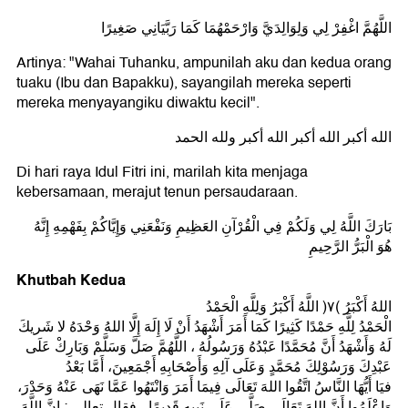
اللَّهُمَّ اغْفِرْ لِي وَلِوَالِدَيَّ وَارْحَمْهُمَا كَمَا رَبَّيَانِي صَغِيرًا
Artinya: "Wahai Tuhanku, ampunilah aku dan kedua orang
tuaku (Ibu dan Bapakku), sayangilah mereka seperti
mereka menyayangiku diwaktu kecil".
الله أكبر الله أكبر الله أكبر ولله الحمد
Di hari raya Idul Fitri ini, marilah kita menjaga
kebersamaan, merajut tenun persaudaraan.
بَارَكَ اللَّهُ لِي وَلَكُمْ فِي الْقُرْآنِ العَظِيمِ وَنَفْعَنِي وَإِيَّاكُمْ بِفَهْمِهِ إِنَّهُ
هُوَ الْبَرُّ الرَّحِيمِ
Khutbah Kedua
اللهُ أَكْبَرُ (۷) اللَّهُ أَكْبَرُ وَلِلَّهِ الْحَمْدُ
الْحَمْدُ لِلَّهِ حَمْدًا كَثِيرًا كَمَا أَمَرَ أَشْهَدُ أَنْ لَا إِلَهَ إِلَّا اللهُ وَحْدَهُ لا شَريكَ
لَهُ وَأَشْهَدُ أَنَّ مُحَمَّدًا عَبْدُهُ وَرَسُولُهُ ، اللَّهُمَّ صَلَّ وَسَلَّمْ وَبَارِكْ عَلَى
عَبْدِكَ وَرَسُوْلِكَ مُحَمَّدٍ وَعَلَى آلِهِ وَأَصْحَابِهِ أَجْمَعِينَ، أَمَّا بَعْدُ
فيَا أَيُّهَا النَّاسُ اتَّقُوا اللهَ تَعَالَى فِيمَا أَمَرَ وَانْتَهُوا عَمَّا نَهَى عَنْهُ وَحَدْرَ،
وَاعْلَمُوا أَنَّ اللهَ تَعَالَى صَلَّى عَلَى نَبِيهِ قَدِيمًا ، فقال تعالى : إِنَّ اللَّهَ