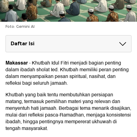
Foto: Gemini AI
Daftar Isi
Kumpulan Teks Khutbah Idul Fitri 1447
H/2026 M Terbaru
Makassar
-
Khutbah Idul Fitri menjadi bagian penting
Khutbah Idul Fitri 2026 #1: Menuju Jiwa yang Suci
dalam ibadah sholat Ied. Khutbah memiliki peran penting
Khutbah Pertama
dalam menyampaikan pesan spiritual, nasihat, dan
Khutbah Kedua
refleksi bagi seluruh jamaah.
Khutbah Idul Fitri 1447 H/2026 #2: Perkara yang
Semestinya Kita lakukan di Hari Raya
Khutbah yang baik tentu membutuhkan persiapan
Khutbah Pertama
matang, termasuk pemilihan materi yang relevan dan
Khutbah Kedua
menyentuh hati jamaah. Berbagai tema menarik disajikan,
Khutbah Idul Fitri 1447 H/2026 #3: Dari Ramadhan
mulai dari refleksi pasca-Ramadhan, menjaga konsistensi
menuju Ketakwaan dan Kepedulian Sosial
Khutbah Pertama
ibadah, hingga pentingnya mempererat ukhuwah di
Khutbah II
tengah masyarakat.
Khutbah Idul Fitri 1447 H/2026 #4: Memperbaiki