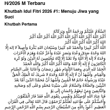
H/2026 M Terbaru
Khutbah Idul Fitri 2026 #1: Menuju Jiwa yang
Suci
Khutbah Pertama
السَّلَامُ عَلَيْكُمْ وَرَحْمَةُ اللَّهِ وَبَرَكَاتُهُ
أَكْبَرُ اللَّهُ أَكْبَرُ اللَّهُ أَكْبَرُ اللَّهُ أَكْبَرُ اللَّهُ أَكْبَرُ اللَّهُ أَكْبَرُ
اللهُ أَكْبَرُ اللَّهُ أَكْبَرُ اللَّهُ أَكْبَرُ
اللَّهُ أَكْبَرُ كَبِيرًا وَالْحَمْدُ للهِ كَثِيرًا وَسُبْحَانَ اللهِ بُكْرَةً وَأَصِيلاً لا إلهَ إِلَّا
اللهُ وَحْدَهُ صَدَقَ وَعْدَهُ وَنَصَرَ عَبْدَهُ وَأَعَزَّ جُنْدَهُ وَهَزَمَ الْأَحْزَابَ
وَحْدَهُ لَا إِلَهَ إِلَّا اللَّهُ وَلَا نَعْبُدُ إِلَّا إِيَّاهُ مُخْلِصِينَ لَهُ الَّذِيْنَ وَلَوْ كَرِهَ
الْكَافِرُونَ لَا إِلَهَ إِلَّا اللهُ وَاللهُ أَكْبَرُ اللَّهُ أَكْبَرُ وَاللَّهِ الْحَمْدُ
الْحَمْدُ للهِ الَّذِي وفقنا الإِثْمَامِ شَهْرٍ رَمَضَانَ وَأَعَانَنَا عَلَى الصِّيَامِ
وَالْقِيَامِ, وَأَشْهَدُ أَنْ لَا إِلَهَ إِلَّا اللهُ وَحْدَهُ لا شَريكَ لَهُ الْمَلِكُ الْحَقُّ
الْمُبِينُ وَأَشْهَدُ أَنَّ مُحَمَّدًا الدِّينَ أَمَّا بَعْدُ M عَبْدُهُ وَرَسُولُهُ خَاتَمُ
النَّبِيِّينَ وَالصَّلَاةُ وَالسَّلامُ عَلَى سَيِّدِنَا مُحَمَّدٍ وَعَلَى آلِهِ وَصَحْبِهِ
وَالتَّابِعِينَ وَمَنْ تَبِعَهُمْ بِإِحْسَانٍ إِلَى يَوْ
فَيَا عِبَادَ اللَّهِ أَوْصِيْكُمْ وَنَفْسِي بِتَقْوَى اللَّهِ فَقَدْ فَازَ الْمُتَّقُوْنَ
وَأَحُسُّكُمْ عَلَى طَاعَتِهِ لَعَلَّكُمْ تُرْحَمُوْنَ قَالَ اللهُ تَعَالَى فِي الْقُرْآنِ
الْعَظِيمِ: أَعُوذُ بِاللَّهِ مِنَ الشَّيْطَانِ الرَّحِيمِ بِسْمِ اللَّهِ الرَّحْمَنِ الرَّحِيمِ