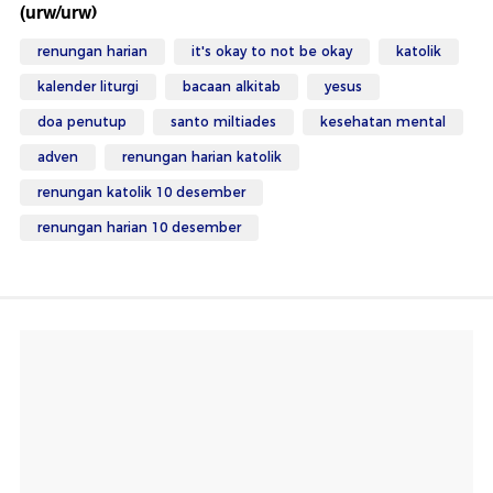
(urw/urw)
renungan harian
it's okay to not be okay
katolik
kalender liturgi
bacaan alkitab
yesus
doa penutup
santo miltiades
kesehatan mental
adven
renungan harian katolik
renungan katolik 10 desember
renungan harian 10 desember