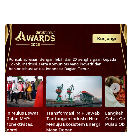
Kunjungi
Puncak apresiasi dengan lebih dari 20 penghargaan kepada
Tokoh, Institusi, serta Komunitas yang inovatif dan
berkontribusi untuk Indonesia Bagian Timur.
t
Transformasi IMIP Jawab
Langkah Harita Nickel
La
Tantangan Industri Nikel
Cetak Generasi Unggul di
Pe
Menuju Ekosistem Energi
Pulau Obi Maluku Utara
Pe
Masa Depan
Ma