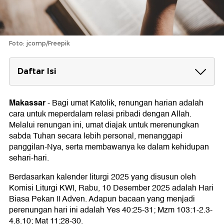
Foto: jcomp/Freepik
Daftar Isi
Renungan Harian Katolik Hari Ini 10
Desember 2025
Makassar
-
Bagi umat Katolik, renungan harian adalah
Bacaan I: Yes 40:25-31
cara untuk meperdalam relasi pribadi dengan Allah.
Mazmur Tanggapan: Mzm 103:1-2.3-4.8.10
Melalui renungan ini, umat diajak untuk merenungkan
Bacaan Injil: Mat 11;28-30
sabda Tuhan secara lebih personal, menanggapi
Renungan Hari Ini: It's Okay to not be Okay
panggilan-Nya, serta membawanya ke dalam kehidupan
sehari-hari.
Doa Penutup
Berdasarkan kalender liturgi 2025 yang disusun oleh
Kisah Santo Miltiades, Paus dan Pengaku
Komisi Liturgi KWI, Rabu, 10 Desember 2025 adalah Hari
Iman
Biasa Pekan II Adven. Adapun bacaan yang menjadi
perenungan hari ini adalah Yes 40:25-31; Mzm 103:1-2.3-
4.8.10; Mat 11;28-30.