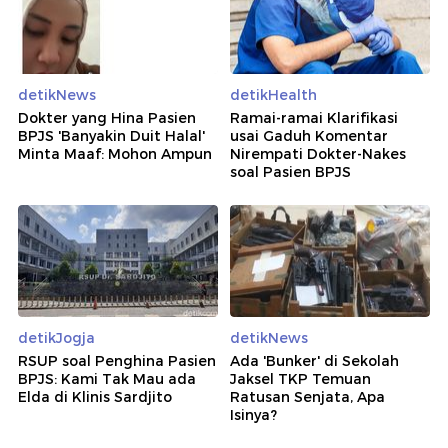
detikNews
detikHealth
Dokter yang Hina Pasien
Ramai-ramai Klarifikasi
BPJS 'Banyakin Duit Halal'
usai Gaduh Komentar
Minta Maaf: Mohon Ampun
Nirempati Dokter-Nakes
soal Pasien BPJS
detikJogja
detikNews
RSUP soal Penghina Pasien
Ada 'Bunker' di Sekolah
BPJS: Kami Tak Mau ada
Jaksel TKP Temuan
Elda di Klinis Sardjito
Ratusan Senjata, Apa
Isinya?