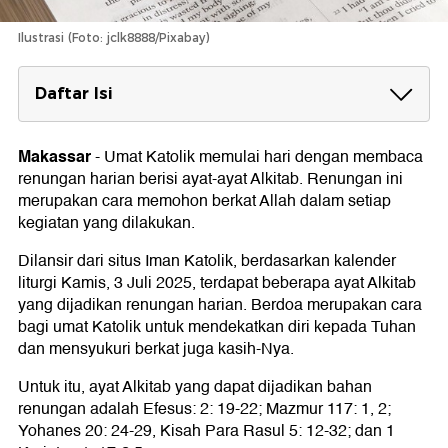
Ilustrasi (Foto: jclk8888/Pixabay)
Daftar Isi
Renungan Harian Katolik Hari Ini Kamis, 3
Juli 2025
Makassar
-
Umat Katolik memulai hari dengan membaca
Efesus: 2: 19-22
renungan harian berisi ayat-ayat Alkitab. Renungan ini
Mazmur 117: 1, 2
merupakan cara memohon berkat Allah dalam setiap
Yohanes 20: 24-29
kegiatan yang dilakukan.
Kisah Para Rasul 5: 12-32
1 Korintus 1: 17-2:5
Dilansir dari situs Iman Katolik, berdasarkan kalender
Santo Thomas, Rasul Allah
liturgi Kamis, 3 Juli 2025, terdapat beberapa ayat Alkitab
yang dijadikan renungan harian. Berdoa merupakan cara
bagi umat Katolik untuk mendekatkan diri kepada Tuhan
dan mensyukuri berkat juga kasih-Nya.
Untuk itu, ayat Alkitab yang dapat dijadikan bahan
renungan adalah Efesus: 2: 19-22; Mazmur 117: 1, 2;
Yohanes 20: 24-29, Kisah Para Rasul 5: 12-32; dan 1