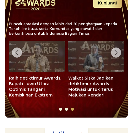
Kunjungi
Puncak apresiasi dengan lebih dari 20 penghargaan kepada
Tokoh, Institusi, serta Komunitas yang inovatif dan
berkontribusi untuk Indonesia Bagian Timur.
Raih detiktimur Awards,
Walkot Siska Jadikan
Ra
Bupati Luwu Utara
detiktimur Awards
20
Optimis Tangani
Motivasi untuk Terus
Ap
Kemiskinan Ekstrem
Majukan Kendari
d